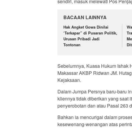
sendiri, masuk melewati Pos Penja
BACAAN LAINNYA
Hak Angket Gowa Dinilai
Wa
‘Terkapar” di Pusaran Politik,
Tr
Urusan Pribadi Jadi
Me
Tontonan
Di
Sebelumnya, Kuasa Hukum Ishak H
Makassar AKBP Ridwan JM. Hutagao
Kejaksaan.
Dalam Jumpa Persnya baru-baru ini
kliennya tidak diberikan yang saat
penyerobotan dan atau Pasal 263 
Bahkan ia mencurigai dalam proses
kesewenang-wenangan atas perint