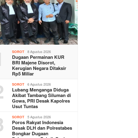
1
8 Agustus 2026
SOROT
Dugaan Permainan KUR
BRI Majene Disorot,
Kerugian Negara Ditaksir
Rp5 Miliar
2
6 Agustus 2026
SOROT
Lubang Menganga Diduga
Akibat Tambang Siluman di
Gowa, PRI Desak Kapolres
Usut Tuntas
3
5 Agustus 2026
SOROT
Poros Rakyat Indonesia
Desak DLH dan Polrestabes
Bongkar Dugaan