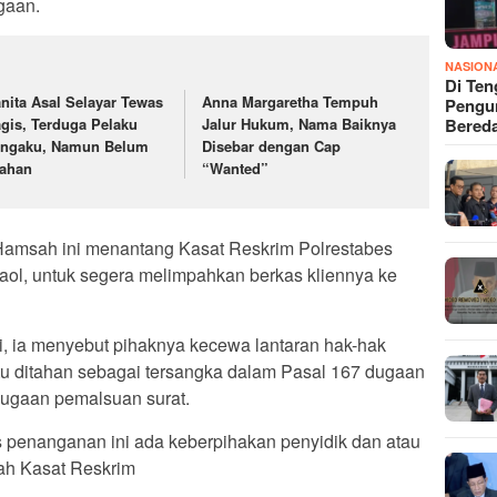
gaan.
NASION
Di Ten
nita Asal Selayar Tewas
Anna Margaretha Tempuh
Pengun
Bered
agis, Terduga Pelaku
Jalur Hukum, Nama Baiknya
ngaku, Namun Belum
Disebar dengan Cap
tahan
“Wanted”
amsah ini menantang Kasat Reskrim Polrestabes
l, untuk segera melimpahkan berkas kliennya ke
, ia menyebut pihaknya kecewa lantaran hak-hak
 itu ditahan sebagai tersangka dalam Pasal 167 dugaan
dugaan pemalsuan surat.
 penanganan ini ada keberpihakan penyidik dan atau
ah Kasat Reskrim