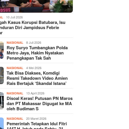
10 Juli 2026
AL
gah Kasus Korupsi Batubara, Isu
duran Diri Jampidsus Febrie
ar
8 Juli 2026
NASIONAL
Roy Suryo Tumbangkan Polda
Metro Jaya, Hakim Nyatakan
Penangkapan Tak Sah
4 Mei 2026
NASIONAL
Tak Bisa Diakses, Komdigi
Resmi Takedown Video Amien
Rais Bertajuk ‘Skandal Istana’
13 April 2026
NASIONAL
Disoal Keras! Putusan PN Maros
dan PT Makassar Digugat ke MA
oleh Budiman S
20 Maret 2026
NASIONAL
Pemerintah Tetapkan Idul Fitri
1447 H Jatuh pada Sabtu, 21