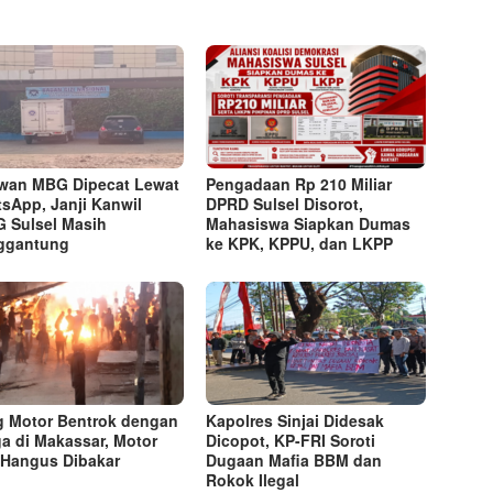
wan MBG Dipecat Lewat
Pengadaan Rp 210 Miliar
sApp, Janji Kanwil
DPRD Sulsel Disorot,
 Sulsel Masih
Mahasiswa Siapkan Dumas
ggantung
ke KPK, KPPU, dan LKPP
 Motor Bentrok dengan
Kapolres Sinjai Didesak
a di Makassar, Motor
Dicopot, KP-FRI Soroti
l Hangus Dibakar
Dugaan Mafia BBM dan
Rokok Ilegal