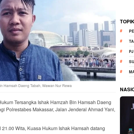
TOPI
P
T
PJ
S
M
Bin Hamsah Daeng Tabah, Wawan Nur Rewa
NASI
Hukum Tersangka Ishak Hamzah Bin Hamsah Daeng
 Polrestabes Makassar, Jalan Jenderal Ahmad Yani,
ul 21.00 Wita, Kuasa Hukum Ishak Hamsah datang