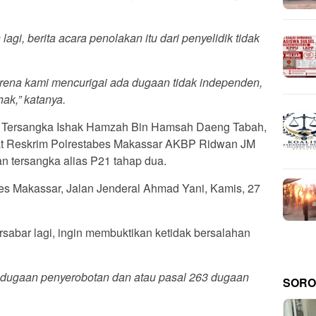
agi, berita acara penolakan itu dari penyelidik tidak
arena kami mencurigai ada dugaan tidak independen,
hak,” katanya.
m Tersangka Ishak Hamzah Bin Hamsah Daeng Tabah,
 Reskrim Polrestabes Makassar AKBP Ridwan JM
n tersangka alias P21 tahap dua.
bes Makassar, Jalan Jenderal Ahmad Yani, Kamis, 27
abar lagi, ingin membuktikan ketidak bersalahan
7 dugaan penyerobotan dan atau pasal 263 dugaan
SORO