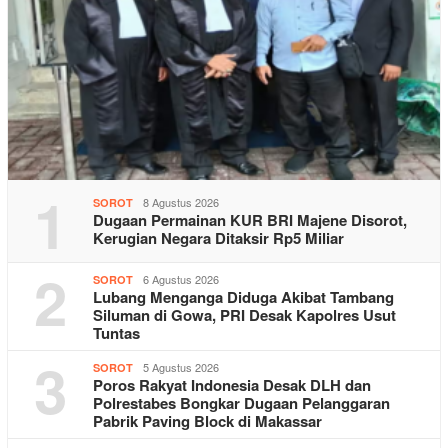
1
8 Agustus 2026
SOROT
Dugaan Permainan KUR BRI Majene Disorot,
Kerugian Negara Ditaksir Rp5 Miliar
2
6 Agustus 2026
SOROT
Lubang Menganga Diduga Akibat Tambang
Siluman di Gowa, PRI Desak Kapolres Usut
Tuntas
3
5 Agustus 2026
SOROT
Poros Rakyat Indonesia Desak DLH dan
Polrestabes Bongkar Dugaan Pelanggaran
Pabrik Paving Block di Makassar