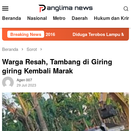
Loncat
Menu
ke
Mobile
konten
Beranda
Nasional
Metro
Daerah
Hukum dan Krim
r 5 Tahun 2016
Breaking News
Diduga Terobos Lampu Merah, Perwira P
Beranda
Sorot
Warga Resah, Tambang di Giring
giring Kembali Marak
Agen 007
29 Juli 2023