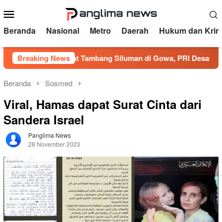
Loncat
Menu
ke
Mobile
konten
Beranda
Nasional
Metro
Daerah
Hukum dan Krim
a Akibat Tambang Siluman di Gowa, PRI Desak Kapolres Usut 
Breaking News
Beranda
Sosmed
Viral, Hamas dapat Surat Cinta dari
Sandera Israel
Panglima News
28 November 2023