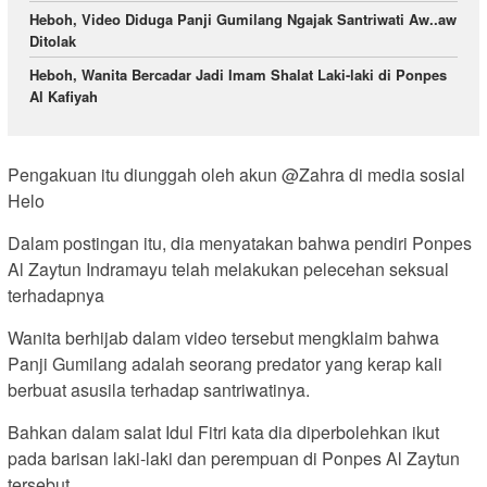
Heboh, Video Diduga Panji Gumilang Ngajak Santriwati Aw..aw
Ditolak
Heboh, Wanita Bercadar Jadi Imam Shalat Laki-laki di Ponpes
Al Kafiyah
Pengakuan itu diunggah oleh akun @Zahra di media sosial
Helo
Dalam postingan itu, dia menyatakan bahwa pendiri Ponpes
Al Zaytun Indramayu telah melakukan pelecehan seksual
terhadapnya
Wanita berhijab dalam video tersebut mengklaim bahwa
Panji Gumilang adalah seorang predator yang kerap kali
berbuat asusila terhadap santriwatinya.
Bahkan dalam salat Idul Fitri kata dia diperbolehkan ikut
pada barisan laki-laki dan perempuan di Ponpes Al Zaytun
tersebut