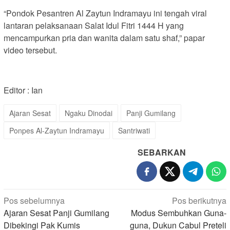
“Pondok Pesantren Al Zaytun Indramayu ini tengah viral
lantaran pelaksanaan Salat Idul Fitri 1444 H yang
mencampurkan pria dan wanita dalam satu shaf,” papar
video tersebut.
Editor : Ian
Ajaran Sesat
Ngaku Dinodai
Panji Gumilang
Ponpes Al-Zaytun Indramayu
Santriwati
SEBARKAN
Navigasi
Pos sebelumnya
Pos berikutnya
pos
Ajaran Sesat Panji Gumilang
Modus Sembuhkan Guna-
Dibekingi Pak Kumis
guna, Dukun Cabul Preteli