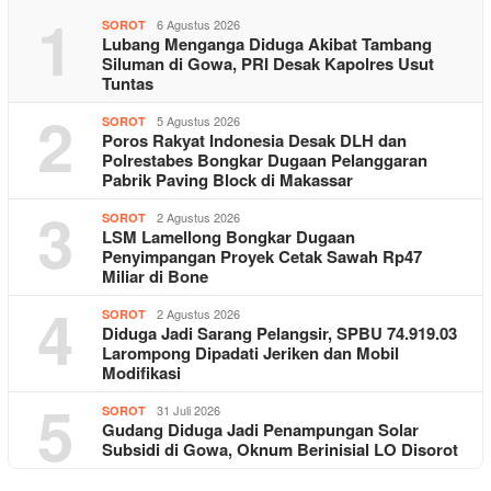
1
6 Agustus 2026
SOROT
Lubang Menganga Diduga Akibat Tambang
Siluman di Gowa, PRI Desak Kapolres Usut
Tuntas
2
5 Agustus 2026
SOROT
Poros Rakyat Indonesia Desak DLH dan
Polrestabes Bongkar Dugaan Pelanggaran
Pabrik Paving Block di Makassar
3
2 Agustus 2026
SOROT
LSM Lamellong Bongkar Dugaan
Penyimpangan Proyek Cetak Sawah Rp47
Miliar di Bone
4
2 Agustus 2026
SOROT
Diduga Jadi Sarang Pelangsir, SPBU 74.919.03
Larompong Dipadati Jeriken dan Mobil
Modifikasi
5
31 Juli 2026
SOROT
Gudang Diduga Jadi Penampungan Solar
Subsidi di Gowa, Oknum Berinisial LO Disorot