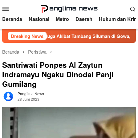
Loncat
Menu
ke
Mobile
konten
Beranda
Nasional
Metro
Daerah
Hukum dan Krim
nga Diduga Akibat Tambang Siluman di Gowa, PRI Desak Kapol
Breaking News
Beranda
Peristiwa
Santriwati Ponpes Al Zaytun
Indramayu Ngaku Dinodai Panji
Gumilang
Panglima News
28 Juni 2023