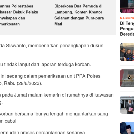
tanras Polrestabes
Diperkosa Dua Pemuda di
kassar Bekuk Pelaku
Lampung, Konten Kreator
nyekapan dan
Selamat dengan Pura-pura
NASION
Di Ten
merkosaan
Mati
Pengun
Bered
Ipda Siswanto, membenarkan penangkapan dukun
tindak lanjut dari laporan terduga korban.
ini sedang dalam pemeriksaan unit PPA Polres
p, Rabu (28/6/2023).
 pada Jumat malam kemarin di rumahnya di kawasan
g.
i korban bersama ibunya tengah mengantarkan sang
un cabul
rmudah proses perpanjangan kerjanya.