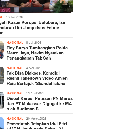
10 Juli 2026
AL
gah Kasus Korupsi Batubara, Isu
duran Diri Jampidsus Febrie
ar
8 Juli 2026
NASIONAL
Roy Suryo Tumbangkan Polda
Metro Jaya, Hakim Nyatakan
Penangkapan Tak Sah
4 Mei 2026
NASIONAL
Tak Bisa Diakses, Komdigi
Resmi Takedown Video Amien
Rais Bertajuk ‘Skandal Istana’
13 April 2026
NASIONAL
Disoal Keras! Putusan PN Maros
dan PT Makassar Digugat ke MA
oleh Budiman S
20 Maret 2026
NASIONAL
Pemerintah Tetapkan Idul Fitri
1447 H Jatuh pada Sabtu, 21