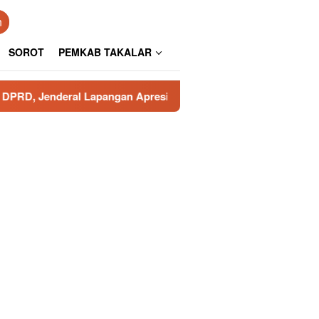
n
SOROT
PEMKAB TAKALAR
 Lapangan Apresiasi Pengamanan Polresta Gowa
Poros 