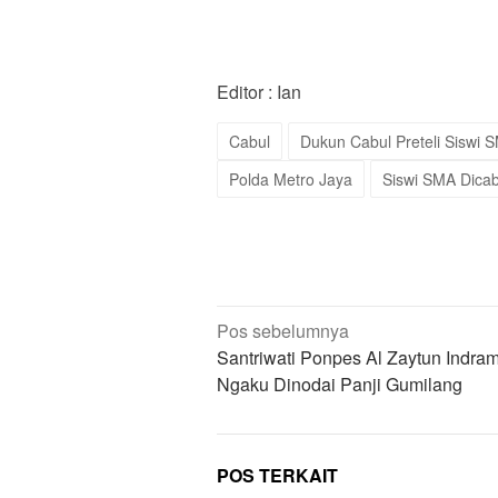
Editor : Ian
Cabul
Dukun Cabul Preteli Siswi 
Polda Metro Jaya
Siswi SMA Dicab
Navigasi
Pos sebelumnya
pos
Santriwati Ponpes Al Zaytun Indra
Ngaku Dinodai Panji Gumilang
POS TERKAIT