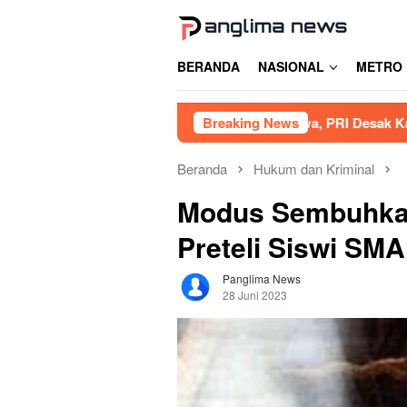
Loncat
ke
konten
BERANDA
NASIONAL
METRO
ibat Tambang Siluman di Gowa, PRI Desak Kapolres Usut Tun
Breaking News
Beranda
Hukum dan Kriminal
Modus Sembuhkan
Preteli Siswi SMA
Panglima News
28 Juni 2023