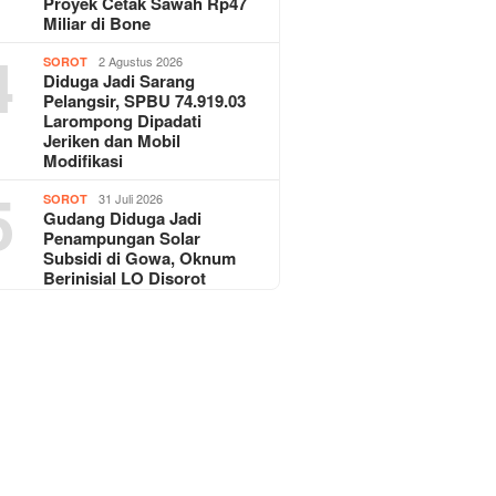
Proyek Cetak Sawah Rp47
Miliar di Bone
4
2 Agustus 2026
SOROT
Diduga Jadi Sarang
Pelangsir, SPBU 74.919.03
Larompong Dipadati
Jeriken dan Mobil
Modifikasi
5
31 Juli 2026
SOROT
Gudang Diduga Jadi
Penampungan Solar
Subsidi di Gowa, Oknum
Berinisial LO Disorot