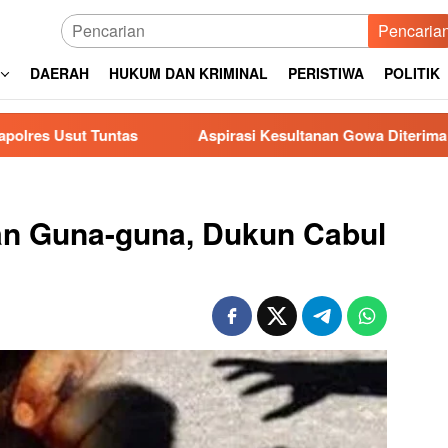
Pencaria
DAERAH
HUKUM DAN KRIMINAL
PERISTIWA
POLITIK
tas
Aspirasi Kesultanan Gowa Diterima DPRD, Jenderal
 Guna-guna, Dukun Cabul