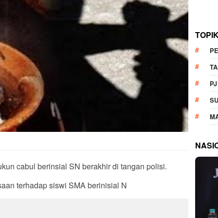
TOPI
P
T
PJ
S
M
NASI
kun cabul berinsial SN berakhir di tangan polisi.
aan terhadap siswi SMA berinisial N