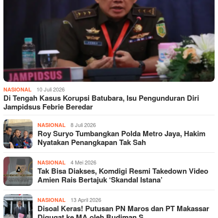
10 Juli 2026
NASIONAL
Di Tengah Kasus Korupsi Batubara, Isu Pengunduran Diri
Jampidsus Febrie Beredar
8 Juli 2026
NASIONAL
Roy Suryo Tumbangkan Polda Metro Jaya, Hakim
Nyatakan Penangkapan Tak Sah
4 Mei 2026
NASIONAL
Tak Bisa Diakses, Komdigi Resmi Takedown Video
Amien Rais Bertajuk ‘Skandal Istana’
13 April 2026
NASIONAL
Disoal Keras! Putusan PN Maros dan PT Makassar
Digugat ke MA oleh Budiman S