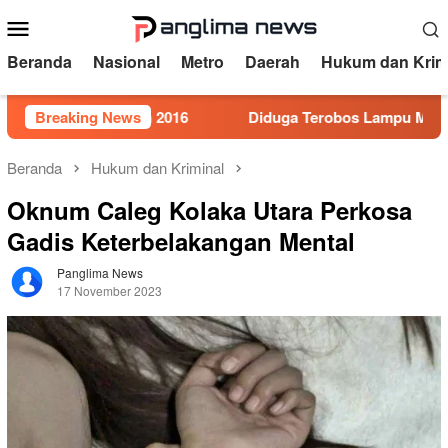
Loncat
Menu
ke
Mobile
konten
Beranda
Nasional
Metro
Daerah
Hukum dan Krim
r 5 Tahun 2016
Breaking News
Diduga Terobos Lampu Merah, Perwira 
Beranda
Hukum dan Kriminal
Oknum Caleg Kolaka Utara Perkosa
Gadis Keterbelakangan Mental
Panglima News
17 November 2023