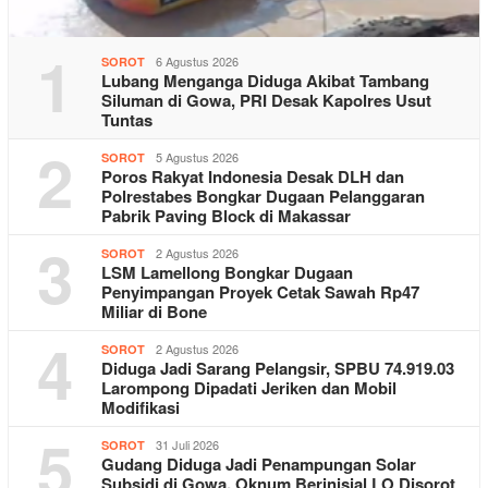
1
6 Agustus 2026
SOROT
Lubang Menganga Diduga Akibat Tambang
Siluman di Gowa, PRI Desak Kapolres Usut
Tuntas
2
5 Agustus 2026
SOROT
Poros Rakyat Indonesia Desak DLH dan
Polrestabes Bongkar Dugaan Pelanggaran
Pabrik Paving Block di Makassar
3
2 Agustus 2026
SOROT
LSM Lamellong Bongkar Dugaan
Penyimpangan Proyek Cetak Sawah Rp47
Miliar di Bone
4
2 Agustus 2026
SOROT
Diduga Jadi Sarang Pelangsir, SPBU 74.919.03
Larompong Dipadati Jeriken dan Mobil
Modifikasi
5
31 Juli 2026
SOROT
Gudang Diduga Jadi Penampungan Solar
Subsidi di Gowa, Oknum Berinisial LO Disorot