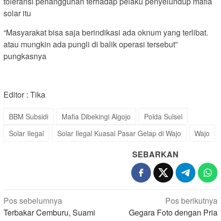
toleransi penangguhan terhadap pelaku penyelundup mafia
solar itu
“Masyarakat bisa saja berindikasi ada oknum yang terlibat.
atau mungkin ada pungli di balik operasi tersebut”
pungkasnya
Editor : Tika
BBM Subsidi
Mafia Dibekingi Algojo
Polda Sulsel
Solar Ilegal
Solar Ilegal Kuasai Pasar Gelap di Wajo
Wajo
SEBARKAN
Navigasi
Pos sebelumnya
Pos berikutnya
pos
Terbakar Cemburu, Suami
Gegara Foto dengan Pria