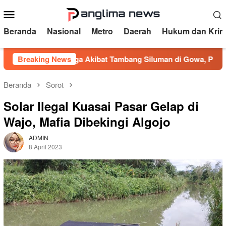
Loncat
Menu
ke
Mobile
konten
Beranda
Nasional
Metro
Daerah
Hukum dan Krim
a Diduga Akibat Tambang Siluman di Gowa, PRI Desak Kapolr
Breaking News
Beranda
Sorot
Solar Ilegal Kuasai Pasar Gelap di
Wajo, Mafia Dibekingi Algojo
ADMIN
8 April 2023