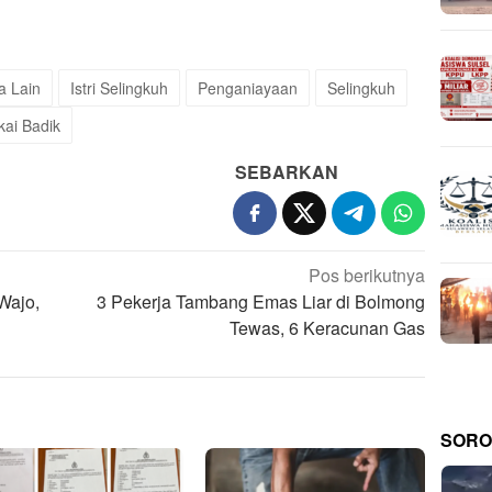
a Lain
Istri Selingkuh
Penganiayaan
Selingkuh
kai Badik
SEBARKAN
Pos berikutnya
Wajo,
3 Pekerja Tambang Emas Liar di Bolmong
Tewas, 6 Keracunan Gas
SORO