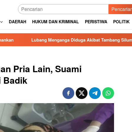
Pencaria
DAERAH
HUKUM DAN KRIMINAL
PERISTIWA
POLITIK
ubang Menganga Diduga Akibat Tambang Siluman di Gowa, PRI 
an Pria Lain, Suami
i Badik