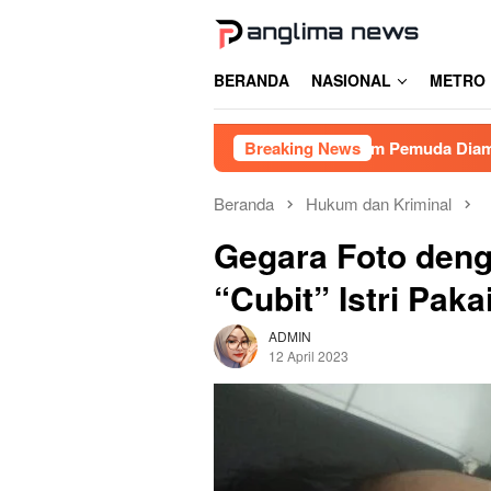
Loncat
ke
konten
BERANDA
NASIONAL
METRO
an Judi Balap Liar di Gowa, Enam Pemuda Diamankan
Breaking News
L
Beranda
Hukum dan Kriminal
Gegara Foto deng
“Cubit” Istri Paka
ADMIN
12 April 2023