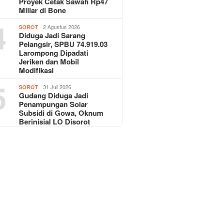
Proyek Cetak Sawah Rp47
Miliar di Bone
4
2 Agustus 2026
SOROT
Diduga Jadi Sarang
Pelangsir, SPBU 74.919.03
Larompong Dipadati
Jeriken dan Mobil
Modifikasi
5
31 Juli 2026
SOROT
Gudang Diduga Jadi
Penampungan Solar
Subsidi di Gowa, Oknum
Berinisial LO Disorot