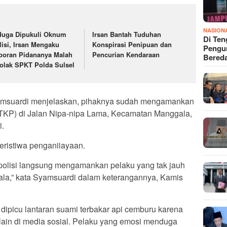
NASION
duga Dipukuli Oknum
Irsan Bantah Tuduhan
Di Ten
lisi, Irsan Mengaku
Konspirasi Penipuan dan
Pengun
poran Pidananya Malah
Pencurian Kendaraan
Bered
tolak SPKT Polda Sulsel
msuardi menjelaskan, pihaknya sudah mengamankan
 (TKP) di Jalan Nipa-nipa Lama, Kecamatan Manggala,
i.
peristiwa penganiiayaan.
i, polisi langsung mengamankan pelaku yang tak jauh
ala,” kata Syamsuardi dalam keterangannya, Kamis
dipicu lantaran suami terbakar api cemburu karena
a lain di media sosial. Pelaku yang emosi menduga