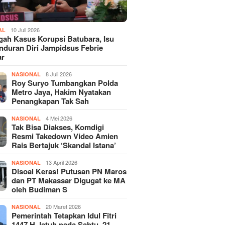
10 Juli 2026
AL
gah Kasus Korupsi Batubara, Isu
duran Diri Jampidsus Febrie
ar
8 Juli 2026
NASIONAL
Roy Suryo Tumbangkan Polda
Metro Jaya, Hakim Nyatakan
Penangkapan Tak Sah
4 Mei 2026
NASIONAL
Tak Bisa Diakses, Komdigi
Resmi Takedown Video Amien
Rais Bertajuk ‘Skandal Istana’
13 April 2026
NASIONAL
Disoal Keras! Putusan PN Maros
dan PT Makassar Digugat ke MA
oleh Budiman S
20 Maret 2026
NASIONAL
Pemerintah Tetapkan Idul Fitri
1447 H Jatuh pada Sabtu, 21