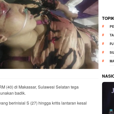
TOPI
P
T
PJ
S
M
NASI
 RM (40) di Makassar, Sulawesi Selatan tega
unakan badik.
ang berinisial S (27) hingga kritis lantaran kesal