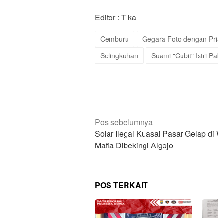
Editor : Tika
Cemburu
Gegara Foto dengan Pri
Selingkuhan
Suami "Cubit" Istri Pa
Navigasi
Pos sebelumnya
pos
Solar Ilegal Kuasai Pasar Gelap di 
Mafia Dibekingi Algojo
POS TERKAIT