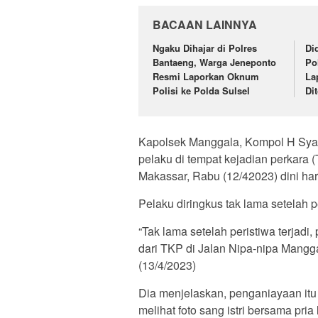
BACAAN LAINNYA
Ngaku Dihajar di Polres
Di
Bantaeng, Warga Jeneponto
Po
Resmi Laporkan Oknum
La
Polisi ke Polda Sulsel
Di
Kapolsek Manggala, Kompol H Sya
pelaku di tempat kejadian perkara
Makassar, Rabu (12/42023) dini har
Pelaku diringkus tak lama setelah 
“Tak lama setelah peristiwa terjad
dari TKP di Jalan Nipa-nipa Mangg
(13/4/2023)
Dia menjelaskan, penganiayaan itu 
melihat foto sang istri bersama pri