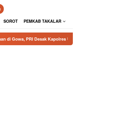
n
SOROT
PEMKAB TAKALAR
Desak Kapolres Usut Tuntas
Aspirasi Kesultanan Gowa