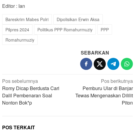
Editor : Ian
Bareskrim Mabes Polri
Dipolisikan Erwin Aksa
Pilpres 2024
Politikus PPP Romahurmuziy
PPP
Romahurmuziy
SEBARKAN
Navigasi
Pos sebelumnya
Pos berikutnya
pos
Romy Dicap Berdusta Cari
Pemburu Ular di Banjar
Dalil Pembenaran Soal
Tewas Mengenaskan Dililit
Nonton Bok*p
Piton
POS TERKAIT