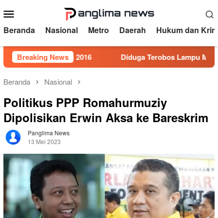
Loncat
Menu
ke
Mobile
konten
Beranda
Nasional
Metro
Daerah
Hukum dan Krim
or 5 Tahun 2016
Breaking News
Diduga Terobos Lampu Merah, Perwira 
Beranda
Nasional
Politikus PPP Romahurmuziy
Dipolisikan Erwin Aksa ke Bareskrim
Panglima News
13 Mei 2023