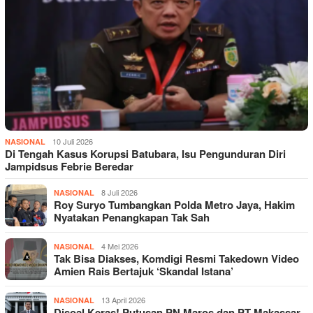
10 Juli 2026
NASIONAL
Di Tengah Kasus Korupsi Batubara, Isu Pengunduran Diri
Jampidsus Febrie Beredar
8 Juli 2026
NASIONAL
Roy Suryo Tumbangkan Polda Metro Jaya, Hakim
Nyatakan Penangkapan Tak Sah
4 Mei 2026
NASIONAL
Tak Bisa Diakses, Komdigi Resmi Takedown Video
Amien Rais Bertajuk ‘Skandal Istana’
13 April 2026
NASIONAL
Disoal Keras! Putusan PN Maros dan PT Makassar