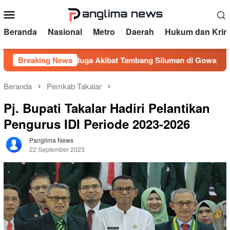
Loncat
Menu
ke
Mobile
konten
Beranda
Nasional
Metro
Daerah
Hukum dan Krim
enganga Diduga Akibat Tambang Siluman di Gowa, PRI Desak K
Breaking News
Beranda
Pemkab Takalar
Pj. Bupati Takalar Hadiri Pelantikan
Pengurus IDI Periode 2023-2026
Panglima News
22 September 2023