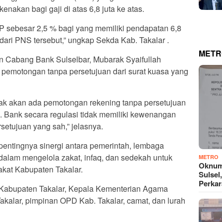
nakan bagi gaji di atas 6,8 juta ke atas.
P sebesar 2,5 % bagi yang memiliki pendapatan 6,8
t dari PNS tersebut,” ungkap Sekda Kab. Takalar .
METR
n Cabang Bank Sulselbar, Mubarak Syaifullah
pemotongan tanpa persetujuan dari surat kuasa yang
ak akan ada pemotongan rekening tanpa persetujuan
. Bank secara regulasi tidak memiliki kewenangan
etujuan yang sah,” jelasnya.
 pentingnya sinergi antara pemerintah, lembaga
alam mengelola zakat, infaq, dan sedekah untuk
METRO
Oknum
kat Kabupaten Takalar.
Sulsel
Perkar
D Kabupaten Takalar, Kepala Kementerian Agama
akalar, pimpinan OPD Kab. Takalar, camat, dan lurah