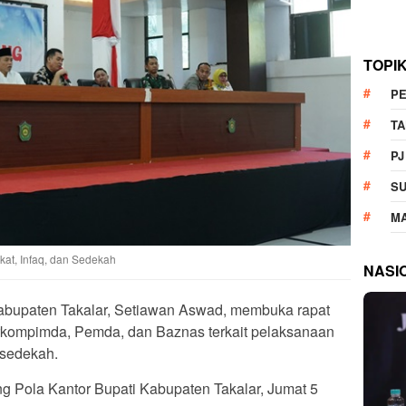
TOPI
P
T
PJ
S
M
akat, Infaq, dan Sedekah
NASI
Kabupaten Takalar, Setiawan Aswad, membuka rapat
orkompimda, Pemda, dan Baznas terkait pelaksanaan
 sedekah.
ng Pola Kantor Bupati Kabupaten Takalar, Jumat 5