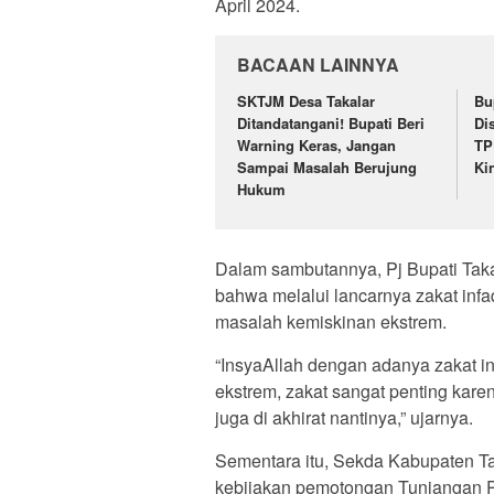
April 2024.
BACAAN LAINNYA
SKTJM Desa Takalar
Bu
Ditandatangani! Bupati Beri
Di
Warning Keras, Jangan
TP
Sampai Masalah Berujung
Ki
Hukum
Dalam sambutannya, Pj Bupati Ta
bahwa melalui lancarnya zakat infa
masalah kemiskinan ekstrem.
“InsyaAllah dengan adanya zakat inf
ekstrem, zakat sangat penting kare
juga di akhirat nantinya,” ujarnya.
Sementara itu, Sekda Kabupaten T
kebijakan pemotongan Tunjangan P