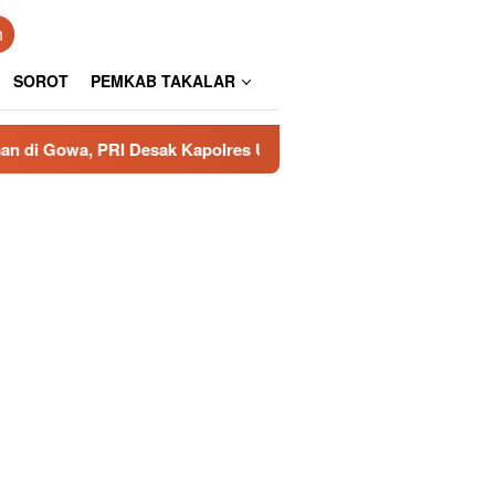
n
SOROT
PEMKAB TAKALAR
esak Kapolres Usut Tuntas
Aspirasi Kesultanan Gowa 