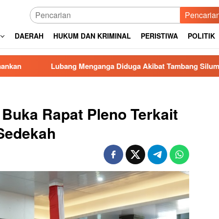
Pencaria
DAERAH
HUKUM DAN KRIMINAL
PERISTIWA
POLITIK
bang Menganga Diduga Akibat Tambang Siluman di Gowa, PRI D
r Buka Rapat Pleno Terkait
 Sedekah