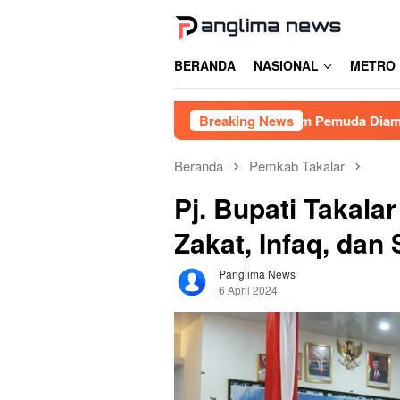
Loncat
ke
konten
BERANDA
NASIONAL
METRO
an Judi Balap Liar di Gowa, Enam Pemuda Diamankan
Breaking News
Lu
Beranda
Pemkab Takalar
Pj. Bupati Takala
Zakat, Infaq, dan
Panglima News
6 April 2024