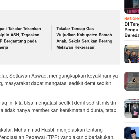
NASION
Di Ten
pati Takalar Tekankan
Takalar Tancap Gas
Pengun
Bered
siplin ASN, Tegaskan
Wujudkan Kabupaten Ramah
P Bergantung pada
Anak, Sekda Serukan Perang
nerja
Melawan Kekerasan!
kalar, Setiawan Aswad, mengungkapkan keyakinannya
q, masyarakat dapat mengatasi sedikit demi sedikit
aq ini kita bisa mengatasi sedikit demi sedikit miskin
na tidak hanya memberikan kenikmatan didunia, tetapi
akalar, Muhammad Hasbi, menjelaskan tentang
engjasilan Pegawai (TPP) yang akan diberlakukan.