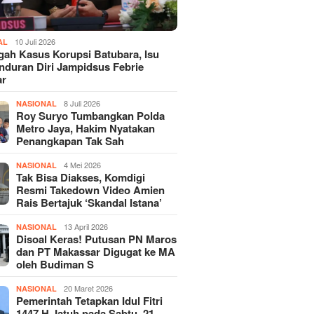
10 Juli 2026
AL
gah Kasus Korupsi Batubara, Isu
duran Diri Jampidsus Febrie
ar
8 Juli 2026
NASIONAL
Roy Suryo Tumbangkan Polda
Metro Jaya, Hakim Nyatakan
Penangkapan Tak Sah
4 Mei 2026
NASIONAL
Tak Bisa Diakses, Komdigi
Resmi Takedown Video Amien
Rais Bertajuk ‘Skandal Istana’
13 April 2026
NASIONAL
Disoal Keras! Putusan PN Maros
dan PT Makassar Digugat ke MA
oleh Budiman S
20 Maret 2026
NASIONAL
Pemerintah Tetapkan Idul Fitri
1447 H Jatuh pada Sabtu, 21