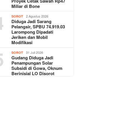
Proyek Cetak Sawah Rp47
Miliar di Bone
4
2 Agustus 2026
SOROT
Diduga Jadi Sarang
Pelangsir, SPBU 74.919.03
Larompong Dipadati
Jeriken dan Mobil
Modifikasi
5
31 Juli 2026
SOROT
Gudang Diduga Jadi
Penampungan Solar
Subsidi di Gowa, Oknum
Berinisial LO Disorot