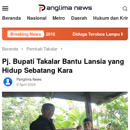
Loncat
Menu
ke
Mobile
konten
Beranda
Nasional
Metro
Daerah
Hukum dan Krim
or 5 Tahun 2016
Breaking News
Diduga Terobos Lampu Merah, Perwira 
Beranda
Pemkab Takalar
Pj. Bupati Takalar Bantu Lansia yang
Hidup Sebatang Kara
Panglima News
9 April 2024