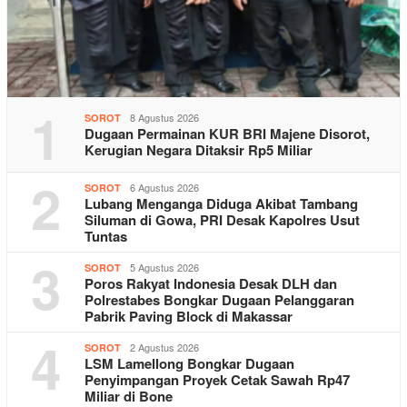
1
8 Agustus 2026
SOROT
Dugaan Permainan KUR BRI Majene Disorot,
Kerugian Negara Ditaksir Rp5 Miliar
2
6 Agustus 2026
SOROT
Lubang Menganga Diduga Akibat Tambang
Siluman di Gowa, PRI Desak Kapolres Usut
Tuntas
3
5 Agustus 2026
SOROT
Poros Rakyat Indonesia Desak DLH dan
Polrestabes Bongkar Dugaan Pelanggaran
Pabrik Paving Block di Makassar
4
2 Agustus 2026
SOROT
LSM Lamellong Bongkar Dugaan
Penyimpangan Proyek Cetak Sawah Rp47
Miliar di Bone