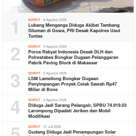
1
6 Agustus 2026
SOROT
Lubang Menganga Diduga Akibat Tambang
Siluman di Gowa, PRI Desak Kapolres Usut
Tuntas
2
5 Agustus 2026
SOROT
Poros Rakyat Indonesia Desak DLH dan
Polrestabes Bongkar Dugaan Pelanggaran
Pabrik Paving Block di Makassar
3
2 Agustus 2026
SOROT
LSM Lamellong Bongkar Dugaan
Penyimpangan Proyek Cetak Sawah Rp47
Miliar di Bone
4
2 Agustus 2026
SOROT
Diduga Jadi Sarang Pelangsir, SPBU 74.919.03
Larompong Dipadati Jeriken dan Mobil
Modifikasi
5
31 Juli 2026
SOROT
Gudang Diduga Jadi Penampungan Solar