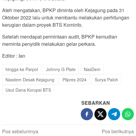
Ateh mengatakan, BPKP diminta oleh Kejagung pada 31
Oktober 2022 lalu untuk membantu melakukan perhitungan
kerugian dalam proyek BTS Kominfo.
Setelah mendapat permintaan audit, BPKP kemudian
meminta penyidik melakukan gelar perkara.
Editor : Ian
hingga ke Parpol
Johnny G Plate
NasDem
Nasdem Desak Kejagung
Pilpres 2024
Surya Paloh
Usut Dana Korupsi BTS
SEBARKAN
Navigasi
Pos sebelumnya
Pos berikutnya