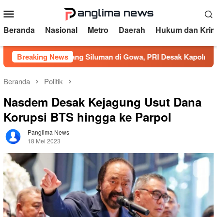
Loncat
Menu
ke
Mobile
konten
Beranda
Nasional
Metro
Daerah
Hukum dan Krim
bat Tambang Siluman di Gowa, PRI Desak Kapolres Usut Tunta
Breaking News
Beranda
Politik
Nasdem Desak Kejagung Usut Dana
Korupsi BTS hingga ke Parpol
Panglima News
18 Mei 2023