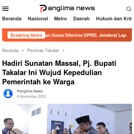
Loncat
Menu
ke
Mobile
konten
Beranda
Nasional
Metro
Daerah
Hukum dan Krim
si Kesultanan Gowa Diterima DPRD, Jenderal Lapangan Apresia
Breaking News
Beranda
Pemkab Takalar
Hadiri Sunatan Massal, Pj. Bupati
Takalar Ini Wujud Kepedulian
Pemerintah ke Warga
Panglima News
9 November 2023