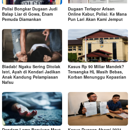
Polisi Bongkar Dugaan Judi
Dugaan Terlapor Arisan
Balap Liar di Gowa, Enam
Online Kabur, Polisi: Ke Mana
Pemuda Diamankan
Pun Lari Akan Kami Jemput
Biadab! Ngaku Sering Ditolak
Kasus Rp 90 Miliar Mandek?
Istri, Ayah di Kendari Jadikan
Tersangka HL Masih Bebas,
Anak Kandung Pelampiasan
Korban Menunggu Kepastian
Nafsu
Dendam Lama Berujung Maut,
Kasus Dugaan Aborsi 2021