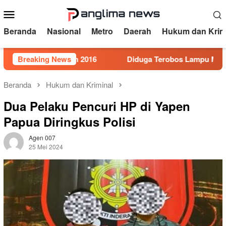
Loncat
Menu
ke
Mobile
konten
Beranda
Nasional
Metro
Daerah
Hukum dan Krim
or 5 Tahun 2016
Breaking News
Diduga Terobos Lampu Merah, Perwira 
Beranda
Hukum dan Kriminal
Dua Pelaku Pencuri HP di Yapen
Papua Diringkus Polisi
Agen 007
25 Mei 2024