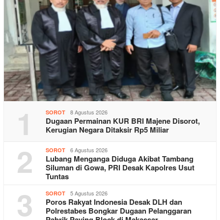
1
8 Agustus 2026
SOROT
Dugaan Permainan KUR BRI Majene Disorot,
Kerugian Negara Ditaksir Rp5 Miliar
2
6 Agustus 2026
SOROT
Lubang Menganga Diduga Akibat Tambang
Siluman di Gowa, PRI Desak Kapolres Usut
Tuntas
3
5 Agustus 2026
SOROT
Poros Rakyat Indonesia Desak DLH dan
Polrestabes Bongkar Dugaan Pelanggaran
Pabrik Paving Block di Makassar