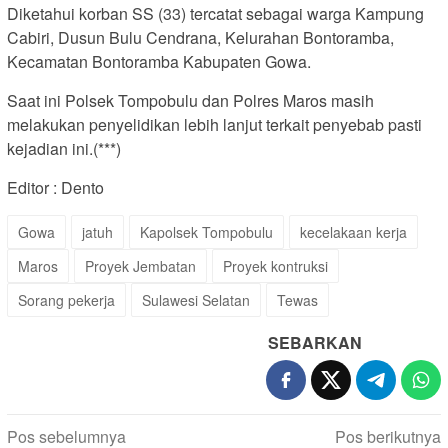
Diketahui korban SS (33) tercatat sebagai warga Kampung
Cabiri, Dusun Bulu Cendrana, Kelurahan Bontoramba,
Kecamatan Bontoramba Kabupaten Gowa.
Saat ini Polsek Tompobulu dan Polres Maros masih
melakukan penyelidikan lebih lanjut terkait penyebab pasti
kejadian ini.(***)
Editor : Dento
Gowa
jatuh
Kapolsek Tompobulu
kecelakaan kerja
Maros
Proyek Jembatan
Proyek kontruksi
Sorang pekerja
Sulawesi Selatan
Tewas
SEBARKAN
Navigasi
Pos sebelumnya
Pos berikutnya