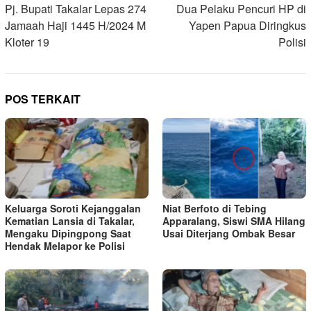
pos
Pj. Bupati Takalar Lepas 274
Dua Pelaku Pencuri HP di
Jamaah Haji 1445 H/2024 M
Yapen Papua Diringkus
Kloter 19
Polisi
POS TERKAIT
Keluarga Soroti Kejanggalan
Niat Berfoto di Tebing
Kematian Lansia di Takalar,
Apparalang, Siswi SMA Hilang
Mengaku Dipingpong Saat
Usai Diterjang Ombak Besar
Hendak Melapor ke Polisi