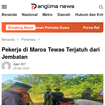
Loncat
Menu
ke
Mobile
konten
Beranda
Nasional
Metro
Daerah
Hukum dan Krim
asi Pengamanan Polresta Gowa
Breaking News
Poros Rakyat Indonesia 
Beranda
Peristiwa
Pekerja di Maros Tewas Terjatuh dari
Jembatan
Agen 007
25 Mei 2024