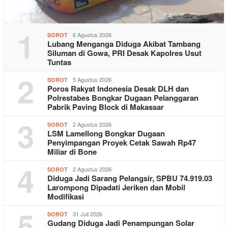
1
6 Agustus 2026
SOROT
Lubang Menganga Diduga Akibat Tambang
Siluman di Gowa, PRI Desak Kapolres Usut
Tuntas
2
5 Agustus 2026
SOROT
Poros Rakyat Indonesia Desak DLH dan
Polrestabes Bongkar Dugaan Pelanggaran
Pabrik Paving Block di Makassar
3
2 Agustus 2026
SOROT
LSM Lamellong Bongkar Dugaan
Penyimpangan Proyek Cetak Sawah Rp47
Miliar di Bone
4
2 Agustus 2026
SOROT
Diduga Jadi Sarang Pelangsir, SPBU 74.919.03
Larompong Dipadati Jeriken dan Mobil
Modifikasi
5
31 Juli 2026
SOROT
Gudang Diduga Jadi Penampungan Solar