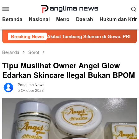
Loncat
Menu
ke
Mobile
konten
Beranda
Nasional
Metro
Daerah
Hukum dan Krim
iduga Akibat Tambang Siluman di Gowa, PRI Desak Kapolres 
Breaking News
Beranda
Sorot
Tipu Muslihat Owner Angel Glow
Edarkan Skincare Ilegal Bukan BPOM
Panglima News
5 Oktober 2023