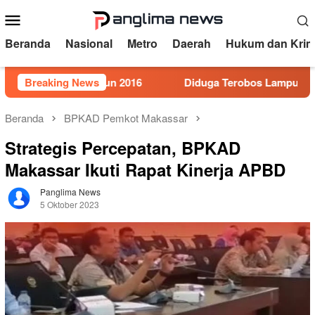
Loncat
Menu
ke
Mobile
konten
Beranda
Nasional
Metro
Daerah
Hukum dan Krim
omor 5 Tahun 2016
Breaking News
Diduga Terobos Lampu Merah, Perwir
Beranda
BPKAD Pemkot Makassar
Strategis Percepatan, BPKAD
Makassar Ikuti Rapat Kinerja APBD
Panglima News
5 Oktober 2023