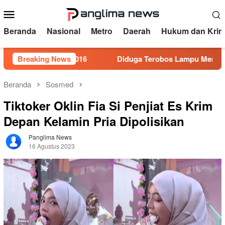
Loncat
Menu
ke
Mobile
konten
Beranda
Nasional
Metro
Daerah
Hukum dan Krim
Tahun 2016
Breaking News
Diduga Terobos Lampu Merah, Perwira Polis
Beranda
Sosmed
Tiktoker Oklin Fia Si Penjiat Es Krim
Depan Kelamin Pria Dipolisikan
Panglima News
16 Agustus 2023