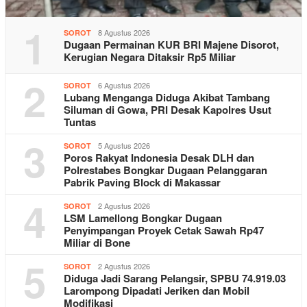
1
8 Agustus 2026
SOROT
Dugaan Permainan KUR BRI Majene Disorot,
Kerugian Negara Ditaksir Rp5 Miliar
2
6 Agustus 2026
SOROT
Lubang Menganga Diduga Akibat Tambang
Siluman di Gowa, PRI Desak Kapolres Usut
Tuntas
3
5 Agustus 2026
SOROT
Poros Rakyat Indonesia Desak DLH dan
Polrestabes Bongkar Dugaan Pelanggaran
Pabrik Paving Block di Makassar
4
2 Agustus 2026
SOROT
LSM Lamellong Bongkar Dugaan
Penyimpangan Proyek Cetak Sawah Rp47
Miliar di Bone
5
2 Agustus 2026
SOROT
Diduga Jadi Sarang Pelangsir, SPBU 74.919.03
Larompong Dipadati Jeriken dan Mobil
Modifikasi