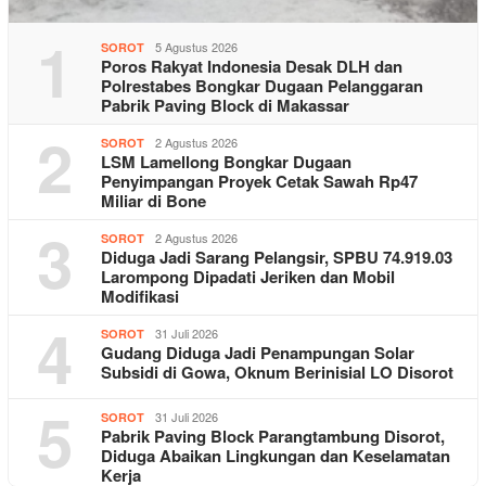
1
5 Agustus 2026
SOROT
Poros Rakyat Indonesia Desak DLH dan
Polrestabes Bongkar Dugaan Pelanggaran
Pabrik Paving Block di Makassar
2
2 Agustus 2026
SOROT
LSM Lamellong Bongkar Dugaan
Penyimpangan Proyek Cetak Sawah Rp47
Miliar di Bone
3
2 Agustus 2026
SOROT
Diduga Jadi Sarang Pelangsir, SPBU 74.919.03
Larompong Dipadati Jeriken dan Mobil
Modifikasi
4
31 Juli 2026
SOROT
Gudang Diduga Jadi Penampungan Solar
Subsidi di Gowa, Oknum Berinisial LO Disorot
5
31 Juli 2026
SOROT
Pabrik Paving Block Parangtambung Disorot,
Diduga Abaikan Lingkungan dan Keselamatan
Kerja