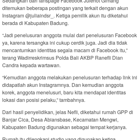
Sedangkan dari fanspage Facebook Julehot Gimang
ditemukan beberapa postingan yang terkait dengan akun
Instagram @juliaindsr_. Ketiga pemilik akun itu diketahui
berada di Kabupaten Badung.
“Jadi penelusuran anggota mulai dari penelusuran Facebook
ya, karena tersangka ini cukup cerdik juga. Jadi dia tidak
mencantumkan identitas segala macam di Facebook itu,”
terang Wadirreskrimsus Polda Bali AKBP Ranefli Dian
Candra kepada wartawan.
“Kemudian anggota melakukan penelusuran terhadap link ini
didapatlah akun Instagramnya. Dan kemudian anggota
korek, anggota menelusuri, baru kita mendapat identitas
lokasi dan posisi pelaku,” tambahnya.
Dari hasil penyelidikan, jelas Nefli, diketahui rumah GPP di
Banjar Cica, Desa Abiansbase, Kecamatan Mengwi,
Kabupaten Badung digunakan sebagai tempat kerjanya.
Rumah itu dilengkapi studio yang digunakan ketiga