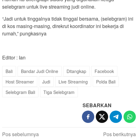
selebgram untuk live streaming judi online.
“Jadi untuk tinggalnya tidak tinggal bersama, (selebgram) ini
di kos masing-masing, direkrut koordinator ini bekerja di
rumah,” pungkasnya
Editor : Ian
Bali
Bandar Judi Online
Ditangkap
Facebook
Host Streamer
Judi
Live Streaming
Polda Bali
Selebgram Bali
Tiga Selebgram
SEBARKAN
Navigasi
Pos sebelumnya
Pos berikutnya