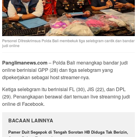
Personel Ditreskrimsus Polda Bali membekuk tiga selebgram cantik dan bandar
judi online
Panglimanews.com
– Polda Bali menangkap bandar judi
online berinisial GPP (28) dan tiga selebgram yang
dipekerjakan sebagai host streamer-nya.
Ketiga selebgram itu berinisial FL (30), JIS (22), dan DPL
(29). Penangkapan berawal dari temuan live streaming judi
online di Facebook.
BACAAN LAINNYA
Pamer Duit Segepok di Tengah Sorotan HB Diduga Tak Berizin,