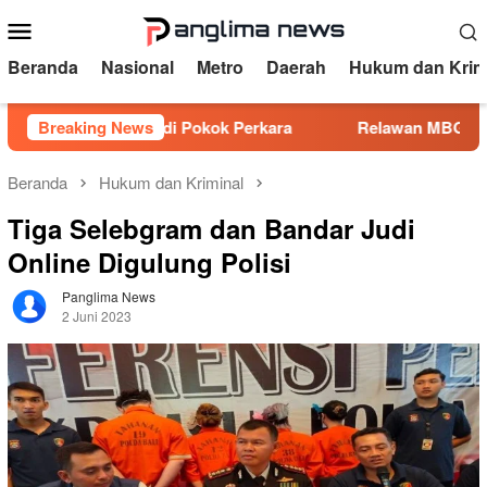
Loncat
Menu
ke
Mobile
konten
Beranda
Nasional
Metro
Daerah
Hukum dan Krim
 Juta Jadi Pokok Perkara
Breaking News
Relawan MBG Dipecat Lewat 
Beranda
Hukum dan Kriminal
Tiga Selebgram dan Bandar Judi
Online Digulung Polisi
Panglima News
2 Juni 2023