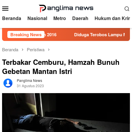
Loncat
Menu
ke
Mobile
konten
Beranda
Nasional
Metro
Daerah
Hukum dan Krim
mor 5 Tahun 2016
Breaking News
Diduga Terobos Lampu Merah, Perwira
Beranda
Peristiwa
Terbakar Cemburu, Hamzah Bunuh
Gebetan Mantan Istri
Panglima News
31 Agustus 2023