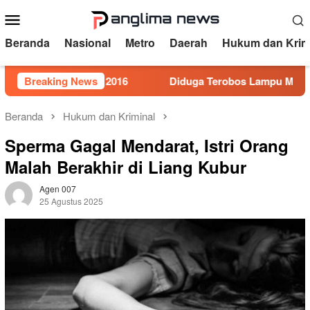
Loncat
Menu
ke
Mobile
konten
Beranda
Nasional
Metro
Daerah
Hukum dan Krim
r 5 Tahun 2016
Breaking News
Diduga Terobos Lampu Merah, Perwira 
Beranda
Hukum dan Kriminal
Sperma Gagal Mendarat, Istri Orang
Malah Berakhir di Liang Kubur
Agen 007
25 Agustus 2025