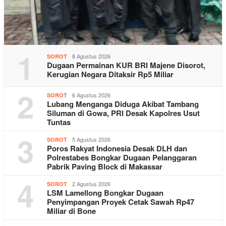
1
8 Agustus 2026
SOROT
Dugaan Permainan KUR BRI Majene Disorot,
Kerugian Negara Ditaksir Rp5 Miliar
2
6 Agustus 2026
SOROT
Lubang Menganga Diduga Akibat Tambang
Siluman di Gowa, PRI Desak Kapolres Usut
Tuntas
3
5 Agustus 2026
SOROT
Poros Rakyat Indonesia Desak DLH dan
Polrestabes Bongkar Dugaan Pelanggaran
Pabrik Paving Block di Makassar
4
2 Agustus 2026
SOROT
LSM Lamellong Bongkar Dugaan
Penyimpangan Proyek Cetak Sawah Rp47
Miliar di Bone