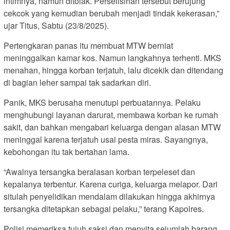
intimnya, namun ditolak. Perselisihan tersebut berujung
cekcok yang kemudian berubah menjadi tindak kekerasan,”
ujar Titus, Sabtu (23/8/2025).
Pertengkaran panas itu membuat MTW berniat
meninggalkan kamar kos. Namun langkahnya terhenti. MKS
menahan, hingga korban terjatuh, lalu dicekik dan ditendang
di bagian leher sampai tak sadarkan diri.
Panik, MKS berusaha menutupi perbuatannya. Pelaku
menghubungi layanan darurat, membawa korban ke rumah
sakit, dan bahkan mengabari keluarga dengan alasan MTW
meninggal karena terjatuh usai pesta miras. Sayangnya,
kebohongan itu tak bertahan lama.
“Awalnya tersangka beralasan korban terpeleset dan
kepalanya terbentur. Karena curiga, keluarga melapor. Dari
situlah penyelidikan mendalam dilakukan hingga akhirnya
tersangka ditetapkan sebagai pelaku,” terang Kapolres.
Polisi memeriksa tujuh saksi dan menyita sejumlah barang