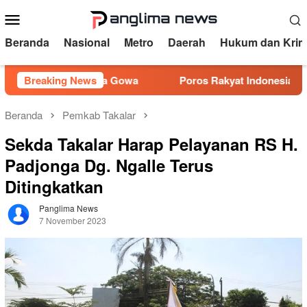
Loncat
Menu
ke
Mobile
konten
Beranda
Nasional
Metro
Daerah
Hukum dan Krim
an Polresta Gowa
Breaking News
Poros Rakyat Indonesia Desak DLH da
Beranda
Pemkab Takalar
Sekda Takalar Harap Pelayanan RS H.
Padjonga Dg. Ngalle Terus
Ditingkatkan
Panglima News
7 November 2023