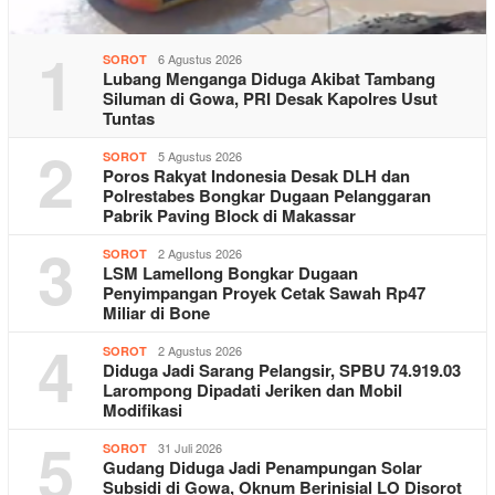
1
6 Agustus 2026
SOROT
Lubang Menganga Diduga Akibat Tambang
Siluman di Gowa, PRI Desak Kapolres Usut
Tuntas
2
5 Agustus 2026
SOROT
Poros Rakyat Indonesia Desak DLH dan
Polrestabes Bongkar Dugaan Pelanggaran
Pabrik Paving Block di Makassar
3
2 Agustus 2026
SOROT
LSM Lamellong Bongkar Dugaan
Penyimpangan Proyek Cetak Sawah Rp47
Miliar di Bone
4
2 Agustus 2026
SOROT
Diduga Jadi Sarang Pelangsir, SPBU 74.919.03
Larompong Dipadati Jeriken dan Mobil
Modifikasi
5
31 Juli 2026
SOROT
Gudang Diduga Jadi Penampungan Solar
Subsidi di Gowa, Oknum Berinisial LO Disorot