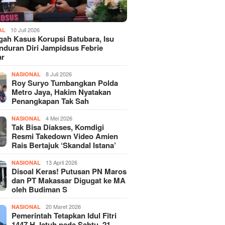
10 Juli 2026
AL
gah Kasus Korupsi Batubara, Isu
duran Diri Jampidsus Febrie
ar
8 Juli 2026
NASIONAL
Roy Suryo Tumbangkan Polda
Metro Jaya, Hakim Nyatakan
Penangkapan Tak Sah
4 Mei 2026
NASIONAL
Tak Bisa Diakses, Komdigi
Resmi Takedown Video Amien
Rais Bertajuk ‘Skandal Istana’
13 April 2026
NASIONAL
Disoal Keras! Putusan PN Maros
dan PT Makassar Digugat ke MA
oleh Budiman S
20 Maret 2026
NASIONAL
Pemerintah Tetapkan Idul Fitri
1447 H Jatuh pada Sabtu, 21