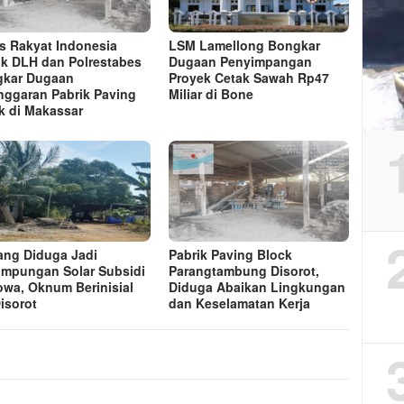
s Rakyat Indonesia
LSM Lamellong Bongkar
k DLH dan Polrestabes
Dugaan Penyimpangan
kar Dugaan
Proyek Cetak Sawah Rp47
nggaran Pabrik Paving
Miliar di Bone
k di Makassar
ng Diduga Jadi
Pabrik Paving Block
mpungan Solar Subsidi
Parangtambung Disorot,
owa, Oknum Berinisial
Diduga Abaikan Lingkungan
isorot
dan Keselamatan Kerja