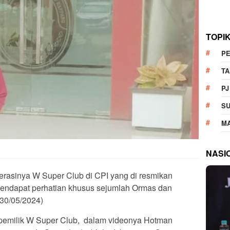
TOPI
P
T
PJ
S
M
NASI
erasinya W Super Club di CPI yang di resmikan
endapat perhatian khusus sejumlah Ormas dan
30/05/2024)
 pemilik W Super Club, dalam videonya Hotman