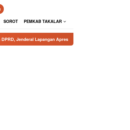
n
SOROT
PEMKAB TAKALAR
 Lapangan Apresiasi Pengamanan Polresta Gowa
Poros 