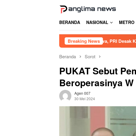
Loncat
ke
konten
BERANDA
NASIONAL
METRO
ibat Tambang Siluman di Gowa, PRI Desak Kapolres Usut Tun
Breaking News
Beranda
Sorot
PUKAT Sebut Pem
Beroperasinya W
Agen 007
30 Mei 2024