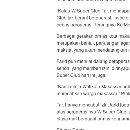
“Kalau W Super Club Tak mendapat 
Club tak berani beroperasi, justru
bebas beroperasi “terangnya Ke Med
Berbagai gerakan ormas kota mak
merupakan bentuk perjuangan agar 
maksiat yang akan mendatangkan m
Farid pun menilai dalang beropera
sendiri yang memberi izin, diriny
Super Club hari ini juga.
“Kami minta Walikota Makassar unt
meresahkan warga makassar ” Pinta
Tak hanya mencabut izin, farid ju
atas beroperasinya W Super Club la
biasa dari berbagai ormas keagam
Editor : Dento