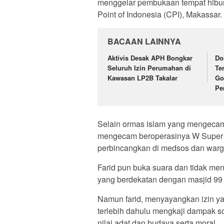
menggelar pembukaan tempat hibura
Point of Indonesia (CPI), Makassar.
BACAAN LAINNYA
Aktivis Desak APH Bongkar
Do
Seluruh Izin Perumahan di
Te
Kawasan LP2B Takalar
Go
Pe
Selain ormas islam yang mengecam, 
mengecam beroperasinya W Super Cl
perbincangkan di medsos dan warg
Farid pun buka suara dan tidak me
yang berdekatan dengan masjid 99
Namun farid, menyayangkan izin ya
terlebih dahulu mengkaji dampak s
nilai adat dan budaya serta moral.