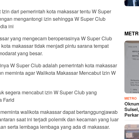
Izin dari pemerintah kota makassar tentu W Super
 dengan mengantongi izin sehingga W Super Club
ia ini
METR
assar yang mengecam beroperasinya W Super Club
kota makassar tidak menjadi pintu sarana tempat
odarat yang besar.
sinya W Super Club adalah pemerintah kota makassar
apun meminta agar Walikota Makassar Mencabut Izin W
uk segera mencabut izin W Super Club yang
METRO
 Farid
Oknum
Sulsel
ga meminta walikota makassar dapat bertanggungjawab
Perkar
ntaran saat ini terjadi polemik dan kecaman yang luar
aan serta lembaga lembaga yang ada di makassar.