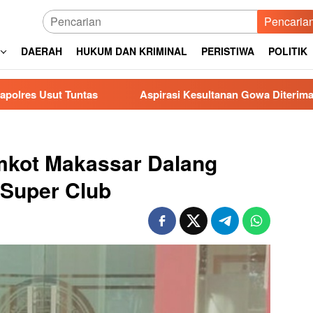
Pencaria
DAERAH
HUKUM DAN KRIMINAL
PERISTIWA
POLITIK
tas
Aspirasi Kesultanan Gowa Diterima DPRD, Jenderal
kot Makassar Dalang
 Super Club