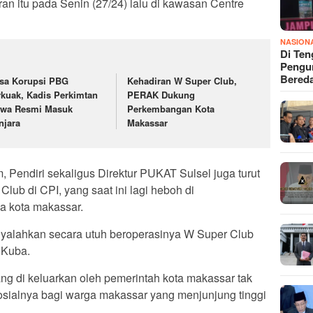
n itu pada Senin (27/24) lalu di kawasan Centre
NASION
Di Ten
Pengun
Bered
sa Korupsi PBG
Kehadiran W Super Club,
rkuak, Kadis Perkimtan
PERAK Dukung
wa Resmi Masuk
Perkembangan Kota
njara
Makassar
Pendiri sekaligus Direktur PUKAT Sulsel juga turut
ub di CPI, yang saat ini lagi heboh di
a kota makassar.
nyalahkan secara utuh beroperasinya W Super Club
 Kuba.
ng di keluarkan oleh pemerintah kota makassar tak
osialnya bagi warga makassar yang menjunjung tinggi