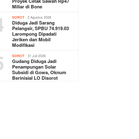
Proyek Cetak Sawah Rp47
Miliar di Bone
4
2 Agustus 2026
SOROT
Diduga Jadi Sarang
Pelangsir, SPBU 74.919.03
Larompong Dipadati
Jeriken dan Mobil
Modifikasi
5
31 Juli 2026
SOROT
Gudang Diduga Jadi
Penampungan Solar
Subsidi di Gowa, Oknum
Berinisial LO Disorot