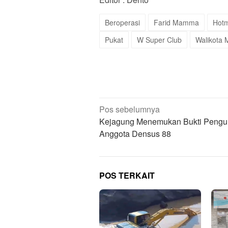
Beroperasi
Farid Mamma
Hotm
Pukat
W Super Club
Walikota 
Navigasi
Pos sebelumnya
pos
Kejagung Menemukan Bukti Pengun
Anggota Densus 88
POS TERKAIT