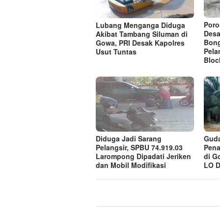
Poro
Lubang Menganga Diduga
Desa
Akibat Tambang Siluman di
Bong
Gowa, PRI Desak Kapolres
Pela
Usut Tuntas
Bloc
Diduga Jadi Sarang
Guda
Pelangsir, SPBU 74.919.03
Pena
Larompong Dipadati Jeriken
di G
dan Mobil Modifikasi
LO D