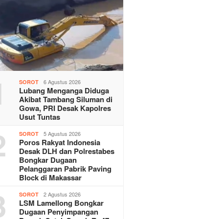
1
6 Agustus 2026
SOROT
Lubang Menganga Diduga
Akibat Tambang Siluman di
Gowa, PRI Desak Kapolres
Usut Tuntas
2
5 Agustus 2026
SOROT
Poros Rakyat Indonesia
Desak DLH dan Polrestabes
Bongkar Dugaan
Pelanggaran Pabrik Paving
Block di Makassar
3
2 Agustus 2026
SOROT
LSM Lamellong Bongkar
Dugaan Penyimpangan