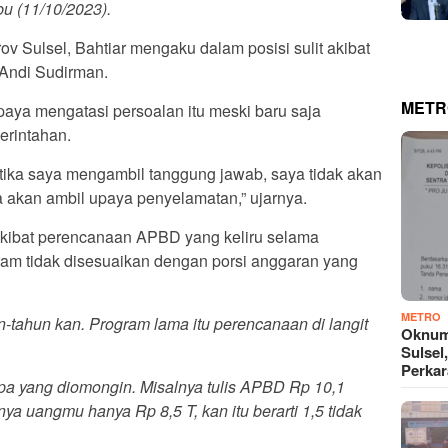
bu (11/10/2023).
 Sulsel, Bahtiar mengaku dalam posisi sulit akibat
 Andi Sudirman.
METR
ya mengatasi persoalan itu meski baru saja
rintahan.
tika saya mengambil tanggung jawab, saya tidak akan
a akan ambil upaya penyelamatan,” ujarnya.
i akibat perencanaan APBD yang keliru selama
am tidak disesuaikan dengan porsi anggaran yang
METRO
n-tahun kan. Program lama itu perencanaan di langit
Oknum
Sulsel
Perkar
ai apa yang diomongin. Misalnya tulis APBD Rp 10,1
slinya uangmu hanya Rp 8,5 T, kan itu berarti 1,5 tidak