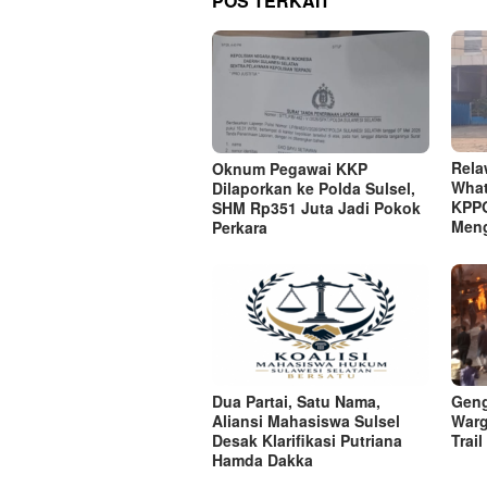
POS TERKAIT
Rela
Oknum Pegawai KKP
What
Dilaporkan ke Polda Sulsel,
KPPG
SHM Rp351 Juta Jadi Pokok
Men
Perkara
Dua Partai, Satu Nama,
Geng
Aliansi Mahasiswa Sulsel
Warg
Desak Klarifikasi Putriana
Trai
Hamda Dakka