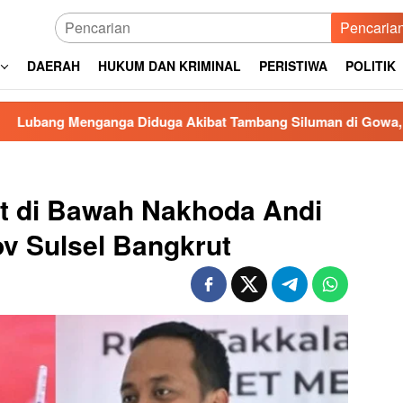
Pencaria
DAERAH
HUKUM DAN KRIMINAL
PERISTIWA
POLITIK
nga Diduga Akibat Tambang Siluman di Gowa, PRI Desak Kapol
t di Bawah Nakhoda Andi
v Sulsel Bangkrut