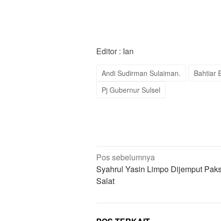
Editor : Ian
Andi Sudirman Sulaiman.
Bahtiar 
Pj Gubernur Sulsel
Navigasi
Pos sebelumnya
pos
Syahrul Yasin Limpo Dijemput Pak
Salat