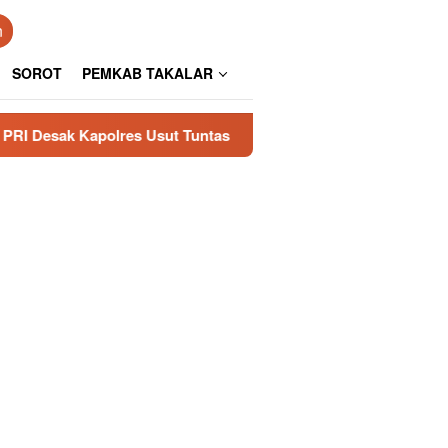
n
SOROT
PEMKAB TAKALAR
res Usut Tuntas
Aspirasi Kesultanan Gowa Diterima D