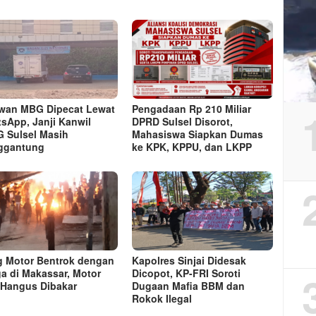
wan MBG Dipecat Lewat
Pengadaan Rp 210 Miliar
sApp, Janji Kanwil
DPRD Sulsel Disorot,
 Sulsel Masih
Mahasiswa Siapkan Dumas
ggantung
ke KPK, KPPU, dan LKPP
 Motor Bentrok dengan
Kapolres Sinjai Didesak
a di Makassar, Motor
Dicopot, KP-FRI Soroti
l Hangus Dibakar
Dugaan Mafia BBM dan
Rokok Ilegal