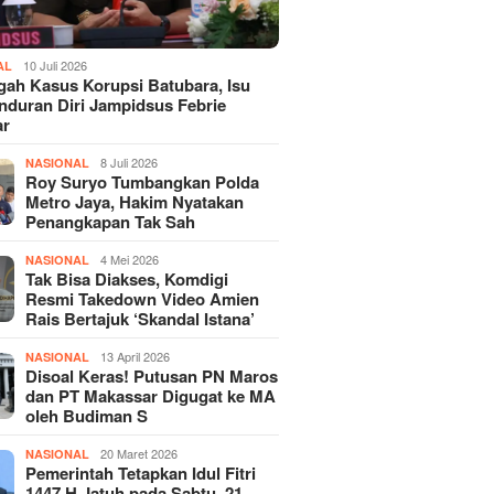
10 Juli 2026
AL
gah Kasus Korupsi Batubara, Isu
duran Diri Jampidsus Febrie
ar
8 Juli 2026
NASIONAL
Roy Suryo Tumbangkan Polda
Metro Jaya, Hakim Nyatakan
Penangkapan Tak Sah
4 Mei 2026
NASIONAL
Tak Bisa Diakses, Komdigi
Resmi Takedown Video Amien
Rais Bertajuk ‘Skandal Istana’
13 April 2026
NASIONAL
Disoal Keras! Putusan PN Maros
dan PT Makassar Digugat ke MA
oleh Budiman S
20 Maret 2026
NASIONAL
Pemerintah Tetapkan Idul Fitri
1447 H Jatuh pada Sabtu, 21