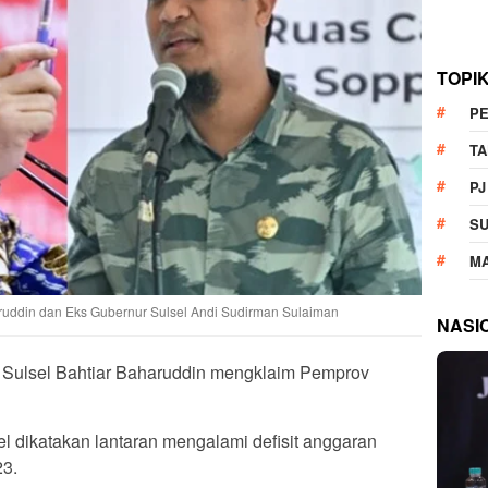
TOPI
P
T
PJ
S
M
haruddin dan Eks Gubernur Sulsel Andi Sudirman Sulaiman
NASI
 Sulsel Bahtiar Baharuddin mengklaim Pemprov
 dikatakan lantaran mengalami defisit anggaran
23.