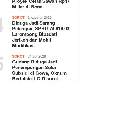
Proyek Cetak Sawah Rp47
Miliar di Bone
4
2 Agustus 2026
SOROT
Diduga Jadi Sarang
Pelangsir, SPBU 74.919.03
Larompong Dipadati
Jeriken dan Mobil
Modifikasi
5
31 Juli 2026
SOROT
Gudang Diduga Jadi
Penampungan Solar
Subsidi di Gowa, Oknum
Berinisial LO Disorot