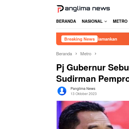
Loncat
ke
konten
BERANDA
NASIONAL
METRO
ap Liar di Gowa, Enam Pemuda Diamankan
Breaking News
Lubang Menga
Beranda
Metro
Pj Gubernur Sebu
Sudirman Pempro
Panglima News
13 Oktober 2023