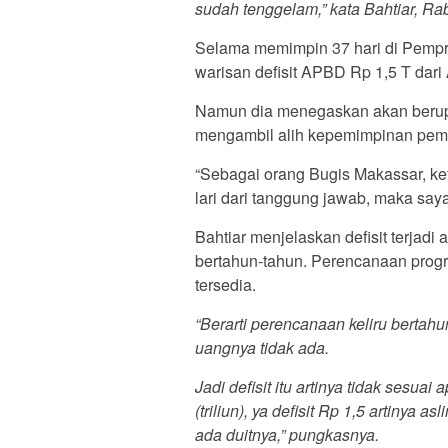
sudah tenggelam,” kata Bahtiar, Ra
Selama memimpin 37 hari di Pemprov
warisan defisit APBD Rp 1,5 T dari
Namun dia menegaskan akan berupa
mengambil alih kepemimpinan peme
“Sebagai orang Bugis Makassar, ke
lari dari tanggung jawab, maka say
Bahtiar menjelaskan defisit terjad
bertahun-tahun. Perencanaan progr
tersedia.
“Berarti perencanaan keliru bertahu
uangnya tidak ada.
Jadi defisit itu artinya tidak sesu
(triliun), ya defisit Rp 1,5 artinya a
ada duitnya,” pungkasnya.