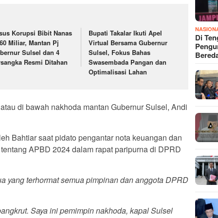
NASION
sus Korupsi Bibit Nanas
Bupati Takalar Ikuti Apel
Di Ten
60 Miliar, Mantan Pj
Virtual Bersama Gubernur
Pengun
bernur Sulsel dan 4
Sulsel, Fokus Bahas
Bered
rsangka Resmi Ditahan
Swasembada Pangan dan
Optimalisasi Lahan
n atau di bawah nakhoda mantan Gubernur Sulsel, Andi
leh Bahtiar saat pidato pengantar nota keuangan dan
l tentang APBD 2024 dalam rapat paripurna di DPRD
emua yang terhormat semua pimpinan dan anggota DPRD
ni bangkrut. Saya ini pemimpin nakhoda, kapal Sulsel