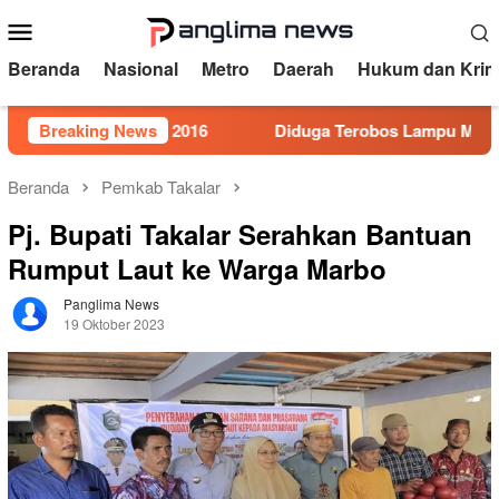
Loncat
Menu
ke
Mobile
konten
Beranda
Nasional
Metro
Daerah
Hukum dan Krim
r 5 Tahun 2016
Breaking News
Diduga Terobos Lampu Merah, Perwira P
Beranda
Pemkab Takalar
Pj. Bupati Takalar Serahkan Bantuan
Rumput Laut ke Warga Marbo
Panglima News
19 Oktober 2023