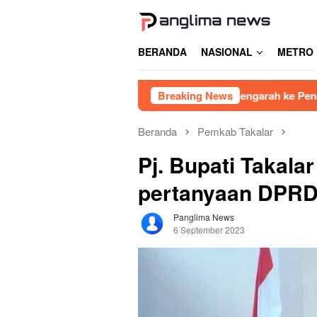
Loncat
ke
konten
BERANDA
NASIONAL
METRO
Hasil RDP DPRD Gowa Mengarah ke Pencabutan Perda 
Breaking News
Beranda
Pemkab Takalar
Pj. Bupati Takala
pertanyaan DPRD
Panglima News
6 September 2023