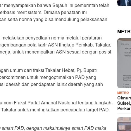
kalar menyampaikan bahwa Sejauh ini pemerintah telah
rbasis merit sistem. Dimana penataan ini
kan serta norma yang bisa mendukung pelaksanaan
METR
h melakukan penyediaan norma melalui peraturan
ngembangan pola karir ASN lingkup Pemkab. Takalar.
kinerja, untuk menempatkan ASN sesuai dengan posisi
an umum dari fraksi Takalar Hebat, Pj. Bupati
berkomitmen untuk mengoptimalkan PAD yang
busi daerah dan pendapatan lain2 daerah yang sah
METRO
Oknum
mum Fraksi Partai Amanat Nasional tentang langkah-
Sulsel
Perkar
 Takalar untuk meningkatkan pencapaian target PAD
am smart PAD, dengan maksimalnya smart PAD maka