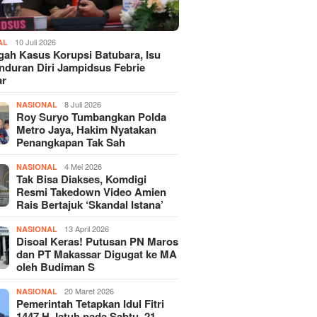
10 Juli 2026
AL
gah Kasus Korupsi Batubara, Isu
duran Diri Jampidsus Febrie
ar
8 Juli 2026
NASIONAL
Roy Suryo Tumbangkan Polda
Metro Jaya, Hakim Nyatakan
Penangkapan Tak Sah
4 Mei 2026
NASIONAL
Tak Bisa Diakses, Komdigi
Resmi Takedown Video Amien
Rais Bertajuk ‘Skandal Istana’
13 April 2026
NASIONAL
Disoal Keras! Putusan PN Maros
dan PT Makassar Digugat ke MA
oleh Budiman S
20 Maret 2026
NASIONAL
Pemerintah Tetapkan Idul Fitri
1447 H Jatuh pada Sabtu, 21