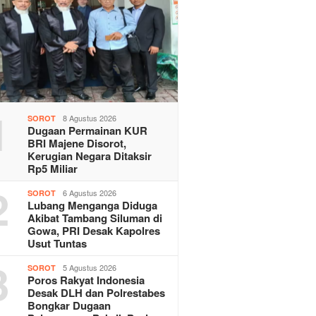
1
8 Agustus 2026
SOROT
Dugaan Permainan KUR
BRI Majene Disorot,
Kerugian Negara Ditaksir
Rp5 Miliar
2
6 Agustus 2026
SOROT
Lubang Menganga Diduga
Akibat Tambang Siluman di
Gowa, PRI Desak Kapolres
Usut Tuntas
3
5 Agustus 2026
SOROT
Poros Rakyat Indonesia
Desak DLH dan Polrestabes
Bongkar Dugaan