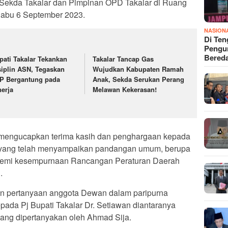
Sekda Takalar dan Pimpinan OPD Takalar di Ruang
Rabu 6 September 2023.
NASION
Di Ten
Pengun
Bered
pati Takalar Tekankan
Takalar Tancap Gas
siplin ASN, Tegaskan
Wujudkan Kabupaten Ramah
P Bergantung pada
Anak, Sekda Serukan Perang
nerja
Melawan Kekerasan!
i mengucapkan terima kasih dan penghargaan kepada
 yang telah menyampaikan pandangan umum, berupa
 demi kesempurnaan Rancangan Peraturan Daerah
.
in pertanyaan anggota Dewan dalam paripurna
da Pj Bupati Takalar Dr. Setiawan diantaranya
 yang dipertanyakan oleh Ahmad Sija.