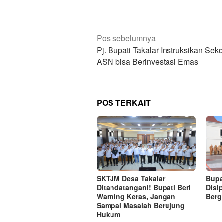
Navigasi
Pos sebelumnya
pos
Pj. Bupati Takalar Instruksikan Sek
ASN bisa Berinvestasi Emas
POS TERKAIT
SKTJM Desa Takalar
Bupa
Ditandatangani! Bupati Beri
Disi
Warning Keras, Jangan
Berg
Sampai Masalah Berujung
Hukum