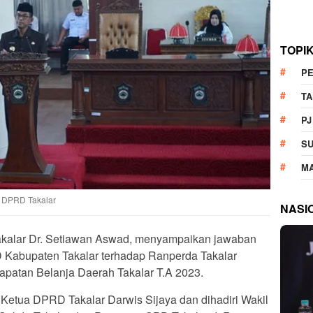
TOPI
P
T
PJ
S
M
n DPRD Takalar
NASI
Takalar Dr. Setiawan Aswad, menyampaikan jawaban
Kabupaten Takalar terhadap Ranperda Takalar
patan Belanja Daerah Takalar T.A 2023.
 Ketua DPRD Takalar Darwis Sijaya dan dihadiri Wakil