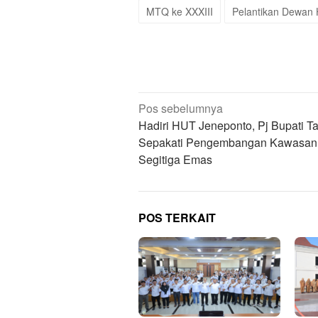
MTQ ke XXXIII
Pelantikan Dewan
Navigasi
Pos sebelumnya
pos
Hadiri HUT Jeneponto, Pj Bupati Ta
Sepakati Pengembangan Kawasan
Segitiga Emas
POS TERKAIT