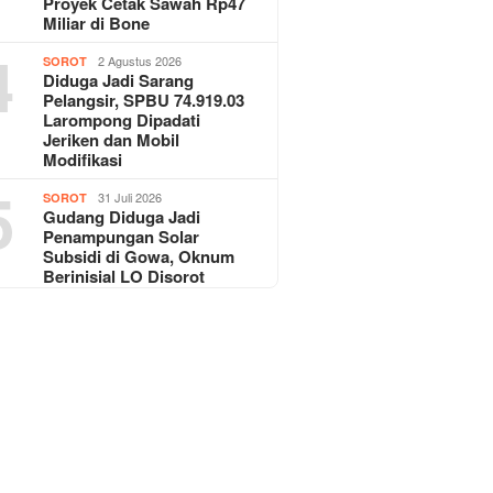
Proyek Cetak Sawah Rp47
Miliar di Bone
4
2 Agustus 2026
SOROT
Diduga Jadi Sarang
Pelangsir, SPBU 74.919.03
Larompong Dipadati
Jeriken dan Mobil
Modifikasi
5
31 Juli 2026
SOROT
Gudang Diduga Jadi
Penampungan Solar
Subsidi di Gowa, Oknum
Berinisial LO Disorot