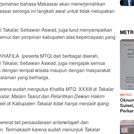
erjemahan bahasa Makassar akan menerjemahkan
ssar semoga ini langkah awal untuk tidak melupakan
 Takalar, Setiawan Aswad, juga turut menyampaikan
METR
bernur dan pimpinan kabupaten atas kepercayaan yang
 KHAFILA (peserta MTQ) dari berbagai daerah,
 Takalar, Setiawan Aswad, juga mengajak semua
aik dengan tempat wisata maupun dengan masyarakat
galaman yang berharga.
arena sudah mengutus Khafila MTQ XXXIII di Takalar
METRO
kalar, Malam Taaruf dan Pelantikan Dewan Hakim
Oknum
sel di Kabupaten Takalar tidak hanya menjadi ajang
Sulsel
Perkar
erat tali persaudaraan antarwilayah dan
. Terimakasih karena sudah menunjuk Takalar