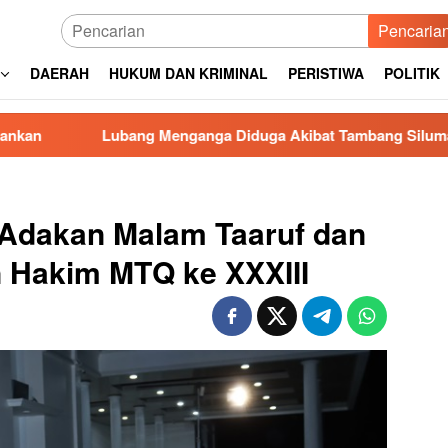
Pencaria
DAERAH
HUKUM DAN KRIMINAL
PERISTIWA
POLITIK
ubang Menganga Diduga Akibat Tambang Siluman di Gowa, PRI 
r Adakan Malam Taaruf dan
 Hakim MTQ ke XXXIII