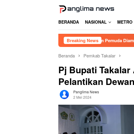
Loncat
ke
konten
BERANDA
NASIONAL
METRO
an Judi Balap Liar di Gowa, Enam Pemuda Diamankan
Breaking News
L
Beranda
Pemkab Takalar
Pj Bupati Takala
Pelantikan Dewan
Panglima News
2 Mei 2024