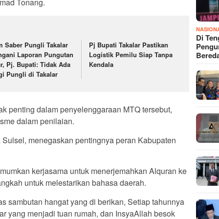
mad Tonang.
NASION
Di Ten
m Saber Pungli Takalar
Pj Bupati Takalar Pastikan
Pengun
Bered
ngani Laporan Pungutan
Logistik Pemilu Siap Tanpa
ar, Pj. Bupati: Tidak Ada
Kendala
gi Pungli di Takalar
k penting dalam penyelenggaraan MTQ tersebut,
isme dalam penilaian.
 Sulsel, menegaskan pentingnya peran Kabupaten
gumumkan kerjasama untuk menerjemahkan Alquran ke
ngkah untuk melestarikan bahasa daerah.
as sambutan hangat yang di berikan, Setiap tahunnya
r yang menjadi tuan rumah, dan InsyaAllah besok