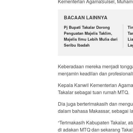
Kementerian AgamaSulsel, Muham
BACAAN LAINNYA
Pj Bupati Takalar Dorong
Ti
Penguatan Majelis Taklim,
Ta
Majelis Ilmu Lebih Mulia dari
Li
Seribu Ibadah
La
Keberadaan mereka menjadi tongga
menjamin keadilan dan profesional
Kepala Kanwil Kementerian Agama
Takalar sebagai tuan rumah MTQ.
Dia juga berterimakasih dan men
dalam bahasa Makassar, sebagai la
“Terimakasih Kabupaten Takalar, at
di adakan MTQ dan sekarang Takala