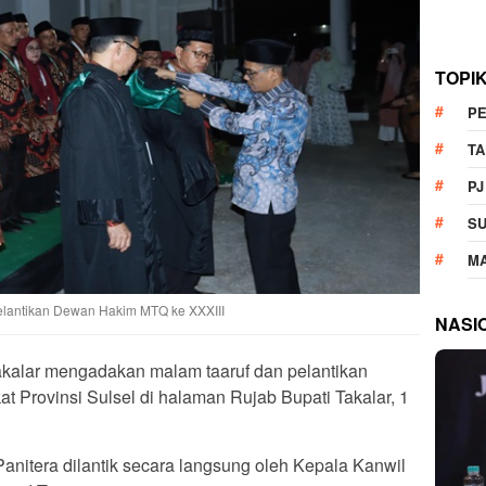
TOPI
P
T
PJ
S
M
Pelantikan Dewan Hakim MTQ ke XXXIII
NASI
akalar mengadakan malam taaruf dan pelantikan
 Provinsi Sulsel di halaman Rujab Bupati Takalar, 1
itera dilantik secara langsung oleh Kepala Kanwil