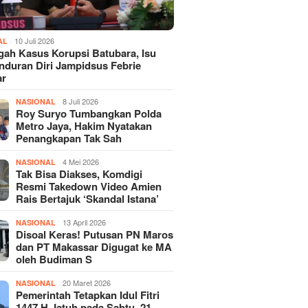
10 Juli 2026
AL
gah Kasus Korupsi Batubara, Isu
duran Diri Jampidsus Febrie
ar
8 Juli 2026
NASIONAL
Roy Suryo Tumbangkan Polda
Metro Jaya, Hakim Nyatakan
Penangkapan Tak Sah
4 Mei 2026
NASIONAL
Tak Bisa Diakses, Komdigi
Resmi Takedown Video Amien
Rais Bertajuk ‘Skandal Istana’
13 April 2026
NASIONAL
Disoal Keras! Putusan PN Maros
dan PT Makassar Digugat ke MA
oleh Budiman S
20 Maret 2026
NASIONAL
Pemerintah Tetapkan Idul Fitri
1447 H Jatuh pada Sabtu, 21