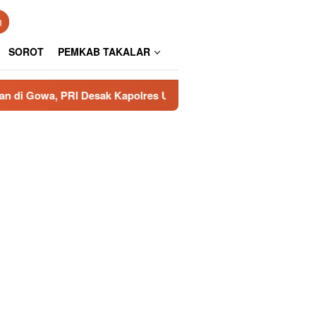
n
SOROT
PEMKAB TAKALAR
Desak Kapolres Usut Tuntas
Aspirasi Kesultanan Gowa