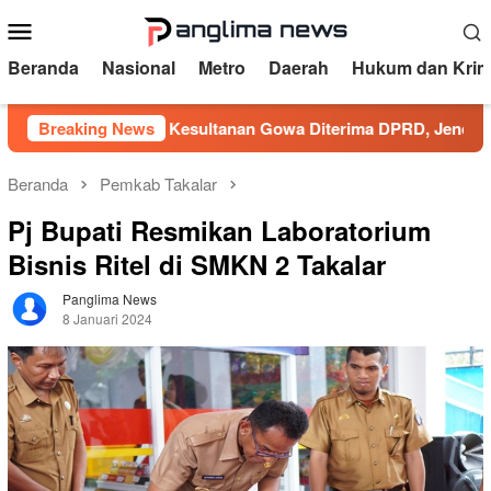
Loncat
Menu
ke
Mobile
konten
Beranda
Nasional
Metro
Daerah
Hukum dan Krim
Aspirasi Kesultanan Gowa Diterima DPRD, Jenderal Lapangan
Breaking News
Beranda
Pemkab Takalar
Pj Bupati Resmikan Laboratorium
Bisnis Ritel di SMKN 2 Takalar
Panglima News
8 Januari 2024