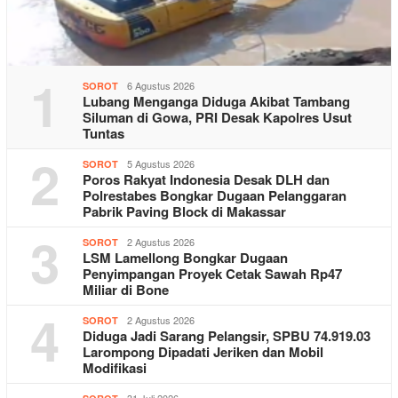
1
6 Agustus 2026
SOROT
Lubang Menganga Diduga Akibat Tambang
Siluman di Gowa, PRI Desak Kapolres Usut
Tuntas
2
5 Agustus 2026
SOROT
Poros Rakyat Indonesia Desak DLH dan
Polrestabes Bongkar Dugaan Pelanggaran
Pabrik Paving Block di Makassar
3
2 Agustus 2026
SOROT
LSM Lamellong Bongkar Dugaan
Penyimpangan Proyek Cetak Sawah Rp47
Miliar di Bone
4
2 Agustus 2026
SOROT
Diduga Jadi Sarang Pelangsir, SPBU 74.919.03
Larompong Dipadati Jeriken dan Mobil
Modifikasi