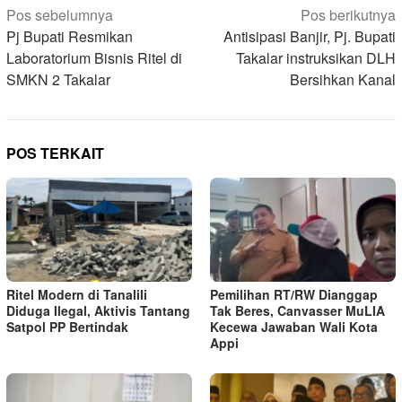
Navigasi
Pos sebelumnya
Pos berikutnya
pos
Pj Bupati Resmikan
Antisipasi Banjir, Pj. Bupati
Laboratorium Bisnis Ritel di
Takalar instruksikan DLH
SMKN 2 Takalar
Bersihkan Kanal
POS TERKAIT
Ritel Modern di Tanalili
Pemilihan RT/RW Dianggap
Diduga Ilegal, Aktivis Tantang
Tak Beres, Canvasser MuLIA
Satpol PP Bertindak
Kecewa Jawaban Wali Kota
Appi