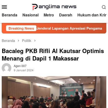
Loncat
Menu
ke
Mobile
konten
Beranda
Nasional
Metro
Daerah
Hukum dan Krim
ima DPRD, Jenderal Lapangan Apresiasi Pengamanan Polresta 
Breaking News
Beranda
Politik
Bacaleg PKB Rifli Al Kautsar Optimis
Menang di Dapil 1 Makassar
Agen 007
9 Januari 2024