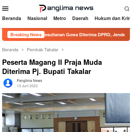
Loncat
Menu
ke
Mobile
konten
Beranda
Nasional
Metro
Daerah
Hukum dan Krim
spirasi Kesultanan Gowa Diterima DPRD, Jenderal Lapangan A
Breaking News
Beranda
Pemkab Takalar
Peserta Magang II Praja Muda
Diterima Pj. Bupati Takalar
Panglima News
13 Juni 2023