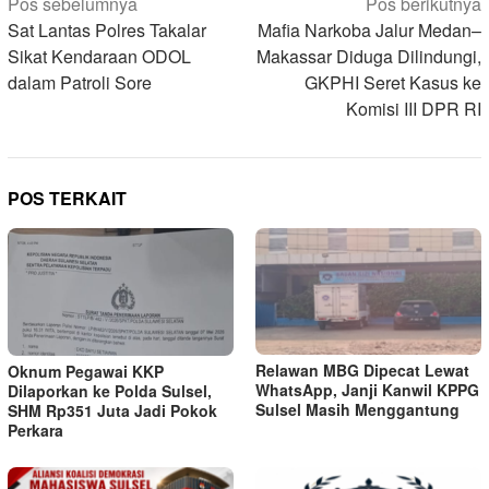
Navigasi
Pos sebelumnya
Pos berikutnya
pos
Sat Lantas Polres Takalar
Mafia Narkoba Jalur Medan–
Sikat Kendaraan ODOL
Makassar Diduga Dilindungi,
dalam Patroli Sore
GKPHI Seret Kasus ke
Komisi III DPR RI
POS TERKAIT
Relawan MBG Dipecat Lewat
Oknum Pegawai KKP
WhatsApp, Janji Kanwil KPPG
Dilaporkan ke Polda Sulsel,
Sulsel Masih Menggantung
SHM Rp351 Juta Jadi Pokok
Perkara