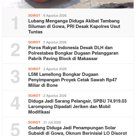
1
6 Agustus 2026
SOROT
Lubang Menganga Diduga Akibat Tambang
Siluman di Gowa, PRI Desak Kapolres Usut
Tuntas
2
5 Agustus 2026
SOROT
Poros Rakyat Indonesia Desak DLH dan
Polrestabes Bongkar Dugaan Pelanggaran
Pabrik Paving Block di Makassar
3
2 Agustus 2026
SOROT
LSM Lamellong Bongkar Dugaan
Penyimpangan Proyek Cetak Sawah Rp47
Miliar di Bone
4
2 Agustus 2026
SOROT
Diduga Jadi Sarang Pelangsir, SPBU 74.919.03
Larompong Dipadati Jeriken dan Mobil
Modifikasi
5
31 Juli 2026
SOROT
Gudang Diduga Jadi Penampungan Solar
Subsidi di Gowa, Oknum Berinisial LO Disorot