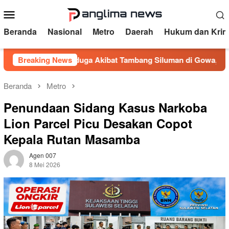
Loncat
Menu
ke
Mobile
konten
Beranda
Nasional
Metro
Daerah
Hukum dan Krim
anga Diduga Akibat Tambang Siluman di Gowa, PRI Desak Kap
Breaking News
Beranda
Metro
Penundaan Sidang Kasus Narkoba
Lion Parcel Picu Desakan Copot
Kepala Rutan Masamba
Agen 007
8 Mei 2026