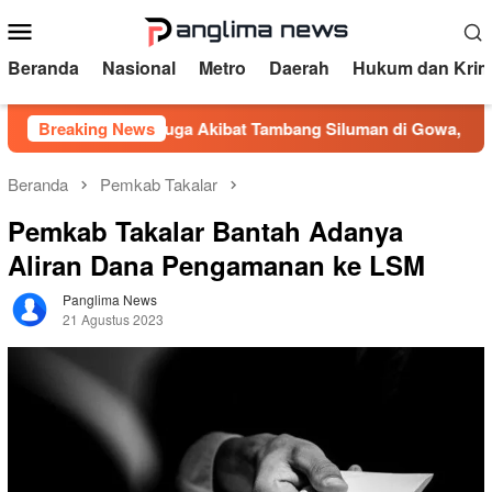
Loncat
Menu
ke
Mobile
konten
Beranda
Nasional
Metro
Daerah
Hukum dan Krim
anga Diduga Akibat Tambang Siluman di Gowa, PRI Desak Kapo
Breaking News
Beranda
Pemkab Takalar
Pemkab Takalar Bantah Adanya
Aliran Dana Pengamanan ke LSM
Panglima News
21 Agustus 2023