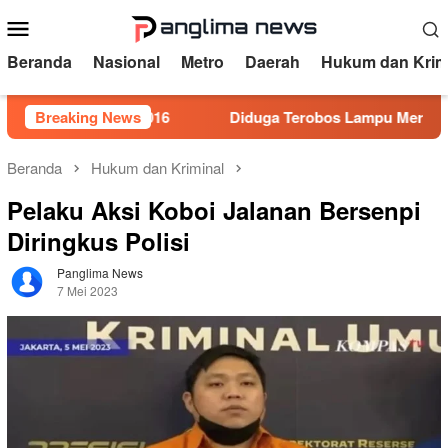
Loncat
Menu
ke
Mobile
konten
Beranda
Nasional
Metro
Daerah
Hukum dan Krim
 Tahun 2016
Breaking News
Diduga Terobos Lampu Merah, Perwira Poli
Beranda
Hukum dan Kriminal
Pelaku Aksi Koboi Jalanan Bersenpi
Diringkus Polisi
Panglima News
7 Mei 2023