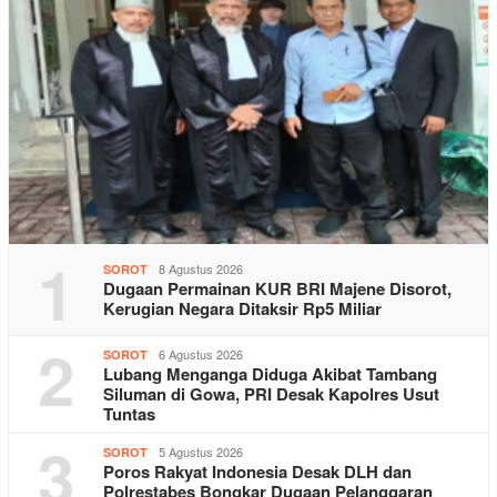
1
8 Agustus 2026
SOROT
Dugaan Permainan KUR BRI Majene Disorot,
Kerugian Negara Ditaksir Rp5 Miliar
2
6 Agustus 2026
SOROT
Lubang Menganga Diduga Akibat Tambang
Siluman di Gowa, PRI Desak Kapolres Usut
Tuntas
3
5 Agustus 2026
SOROT
Poros Rakyat Indonesia Desak DLH dan
Polrestabes Bongkar Dugaan Pelanggaran