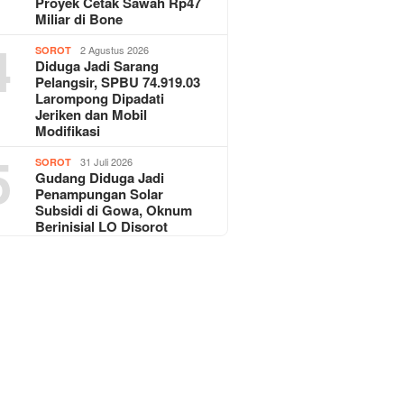
Proyek Cetak Sawah Rp47
Miliar di Bone
4
2 Agustus 2026
SOROT
Diduga Jadi Sarang
Pelangsir, SPBU 74.919.03
Larompong Dipadati
Jeriken dan Mobil
Modifikasi
5
31 Juli 2026
SOROT
Gudang Diduga Jadi
Penampungan Solar
Subsidi di Gowa, Oknum
Berinisial LO Disorot