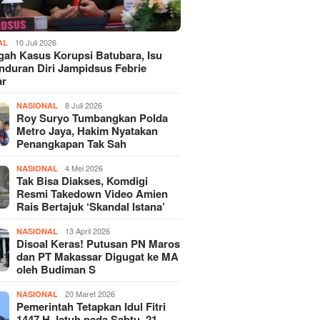
10 Juli 2026
AL
gah Kasus Korupsi Batubara, Isu
duran Diri Jampidsus Febrie
ar
8 Juli 2026
NASIONAL
Roy Suryo Tumbangkan Polda
Metro Jaya, Hakim Nyatakan
Penangkapan Tak Sah
4 Mei 2026
NASIONAL
Tak Bisa Diakses, Komdigi
Resmi Takedown Video Amien
Rais Bertajuk ‘Skandal Istana’
13 April 2026
NASIONAL
Disoal Keras! Putusan PN Maros
dan PT Makassar Digugat ke MA
oleh Budiman S
20 Maret 2026
NASIONAL
Pemerintah Tetapkan Idul Fitri
1447 H Jatuh pada Sabtu, 21