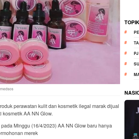
TOPI
P
T
PJ
S
M
i medsos
NASI
oduk perawatan kulit dan kosmetik ilegal marak dijual
ti kosmetik AA NN Glow.
i pada Minggu (16/4/2023) AA NN Glow baru hanya
permohonan merek