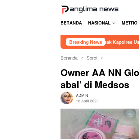
Loncat
ke
konten
BERANDA
NASIONAL
METRO
bang Siluman di Gowa, PRI Desak Kapolres Usut Tuntas
Breaking News
Beranda
Sorot
Owner AA NN Glo
abal’ di Medsos
ADMIN
18 April 2023