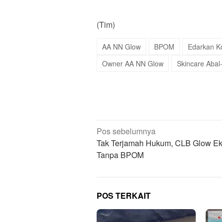
(Tim)
AA NN Glow
BPOM
Edarkan Ko
Owner AA NN Glow
Skincare Abal
Navigasi
Pos sebelumnya
pos
Tak Terjamah Hukum, CLB Glow Ek
Tanpa BPOM
POS TERKAIT