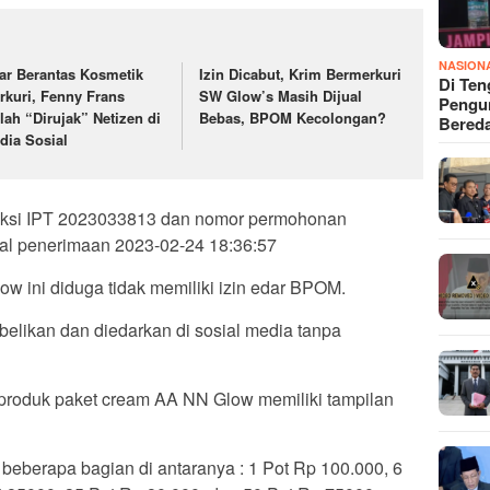
NASION
ar Berantas Kosmetik
Izin Dicabut, Krim Bermerkuri
Di Ten
rkuri, Fenny Frans
SW Glow’s Masih Dijual
Pengun
lah “Dirujak” Netizen di
Bebas, BPOM Kecolongan?
Bered
dia Sosial
nsaksi IPT 2023033813 dan nomor permohonan
l penerimaan 2023-02-24 18:36:57
 ini diduga tidak memiliki izin edar BPOM.
lbelikan dan diedarkan di sosial media tanpa
i, produk paket cream AA NN Glow memiliki tampilan
beberapa bagian di antaranya : 1 Pot Rp 100.000, 6