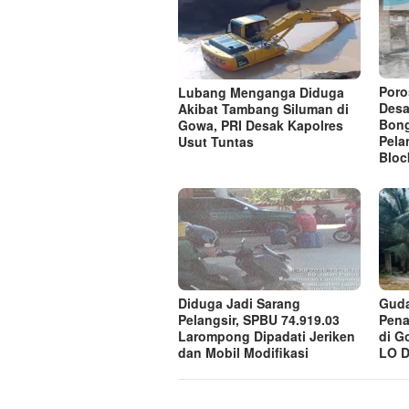
Poro
Lubang Menganga Diduga
Desa
Akibat Tambang Siluman di
Bong
Gowa, PRI Desak Kapolres
Pela
Usut Tuntas
Bloc
Diduga Jadi Sarang
Guda
Pelangsir, SPBU 74.919.03
Pena
Larompong Dipadati Jeriken
di G
dan Mobil Modifikasi
LO D