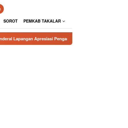
n
SOROT
PEMKAB TAKALAR
 Apresiasi Pengamanan Polresta Gowa
Poros Rakyat In