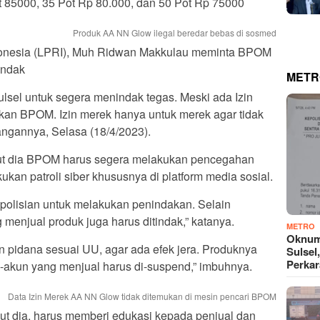
t 85000, 35 Pot Rp 80.000, dan 50 Pot Rp 75000
Produk AA NN Glow ilegal beredar bebas di sosmed
onesia (LPRI), Muh Ridwan Makkulau meminta BPOM
indak
METR
sel untuk segera menindak tegas. Meski ada Izin
yakan BPOM. Izin merek hanya untuk merek agar tidak
angannya, Selasa (18/4/2023).
t dia BPOM harus segera melakukan pencegahan
kan patroli siber khususnya di platform media sosial.
polisian untuk melakukan penindakan. Selain
menjual produk juga harus ditindak,” katanya.
METRO
Oknum
n pidana sesuai UU, agar ada efek jera. Produknya
Sulsel
Perkar
n-akun yang menjual harus di-suspend,” imbuhnya.
Data Izin Merek AA NN Glow tidak ditemukan di mesin pencari BPOM
njut dia, harus memberi edukasi kepada penjual dan