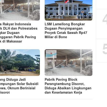
s Rakyat Indonesia
LSM Lamellong Bongkar
k DLH dan Polrestabes
Dugaan Penyimpangan
kar Dugaan
Proyek Cetak Sawah Rp47
nggaran Pabrik Paving
Miliar di Bone
k di Makassar
ng Diduga Jadi
Pabrik Paving Block
mpungan Solar Subsidi
Parangtambung Disorot,
owa, Oknum Berinisial
Diduga Abaikan Lingkungan
isorot
dan Keselamatan Kerja