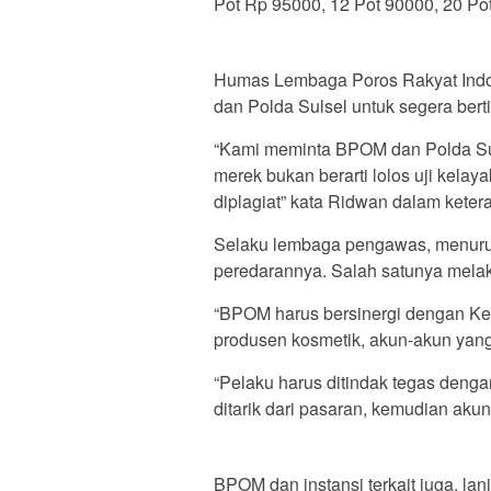
Pot Rp 95000, 12 Pot 90000, 20 Po
Humas Lembaga Poros Rakyat Ind
dan Polda Sulsel untuk segera bert
“Kami meminta BPOM dan Polda Sul
merek bukan berarti lolos uji kela
diplagiat” kata Ridwan dalam keter
Selaku lembaga pengawas, menuru
peredarannya. Salah satunya melaku
“BPOM harus bersinergi dengan Ke
produsen kosmetik, akun-akun yang 
“Pelaku harus ditindak tegas denga
ditarik dari pasaran, kemudian aku
BPOM dan instansi terkait juga, la