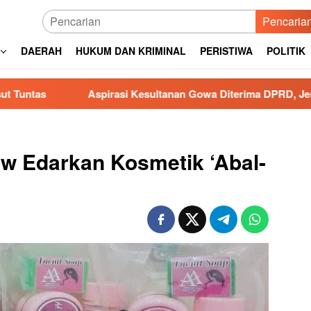
Pencaria
DAERAH
HUKUM DAN KRIMINAL
PERISTIWA
POLITIK
Aspirasi Kesultanan Gowa Diterima DPRD, Jenderal Lapangan
w Edarkan Kosmetik ‘Abal-