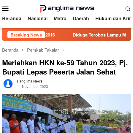
Loncat
Menu
ke
Mobile
konten
Beranda
Nasional
Metro
Daerah
Hukum dan Krim
r 5 Tahun 2016
Breaking News
Diduga Terobos Lampu Merah, Perwira P
Beranda
Pemkab Takalar
Meriahkan HKN ke-59 Tahun 2023, Pj.
Bupati Lepas Peserta Jalan Sehat
Panglima News
11 November 2023