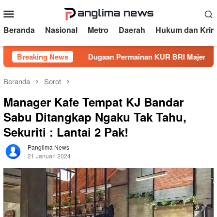
Loncat
Menu
ke
Mobile
konten
Beranda
Nasional
Metro
Daerah
Hukum dan Krim
nsel?
Breaking News
Dugaan Permainan KUR BRI Majene Disorot, Kerugi
Beranda
Sorot
Manager Kafe Tempat KJ Bandar
Sabu Ditangkap Ngaku Tak Tahu,
Sekuriti : Lantai 2 Pak!
Panglima News
21 Januari 2024