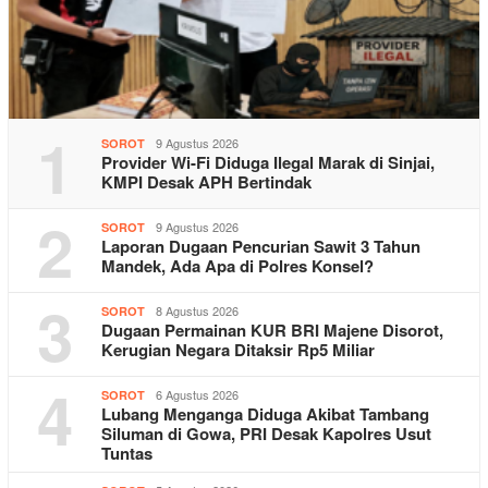
1
9 Agustus 2026
SOROT
Provider Wi-Fi Diduga Ilegal Marak di Sinjai,
KMPI Desak APH Bertindak
2
9 Agustus 2026
SOROT
Laporan Dugaan Pencurian Sawit 3 Tahun
Mandek, Ada Apa di Polres Konsel?
3
8 Agustus 2026
SOROT
Dugaan Permainan KUR BRI Majene Disorot,
Kerugian Negara Ditaksir Rp5 Miliar
4
6 Agustus 2026
SOROT
Lubang Menganga Diduga Akibat Tambang
Siluman di Gowa, PRI Desak Kapolres Usut
Tuntas