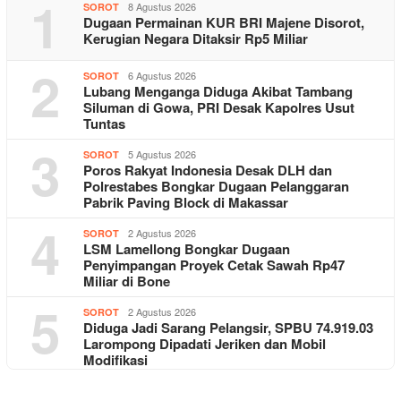
1
8 Agustus 2026
SOROT
Dugaan Permainan KUR BRI Majene Disorot,
Kerugian Negara Ditaksir Rp5 Miliar
2
6 Agustus 2026
SOROT
Lubang Menganga Diduga Akibat Tambang
Siluman di Gowa, PRI Desak Kapolres Usut
Tuntas
3
5 Agustus 2026
SOROT
Poros Rakyat Indonesia Desak DLH dan
Polrestabes Bongkar Dugaan Pelanggaran
Pabrik Paving Block di Makassar
4
2 Agustus 2026
SOROT
LSM Lamellong Bongkar Dugaan
Penyimpangan Proyek Cetak Sawah Rp47
Miliar di Bone
5
2 Agustus 2026
SOROT
Diduga Jadi Sarang Pelangsir, SPBU 74.919.03
Larompong Dipadati Jeriken dan Mobil
Modifikasi