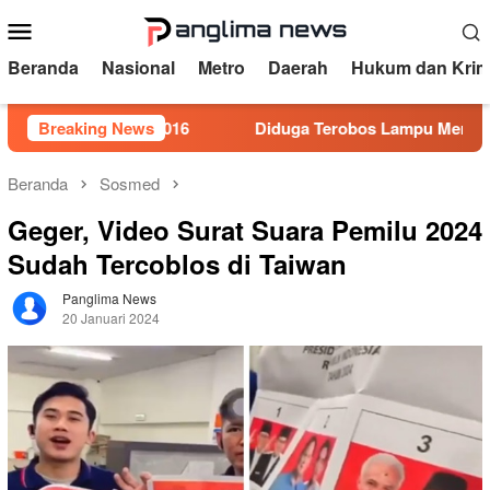
Loncat
Menu
ke
Mobile
konten
Beranda
Nasional
Metro
Daerah
Hukum dan Krim
5 Tahun 2016
Breaking News
Diduga Terobos Lampu Merah, Perwira Pol
Beranda
Sosmed
Geger, Video Surat Suara Pemilu 2024
Sudah Tercoblos di Taiwan
Panglima News
20 Januari 2024