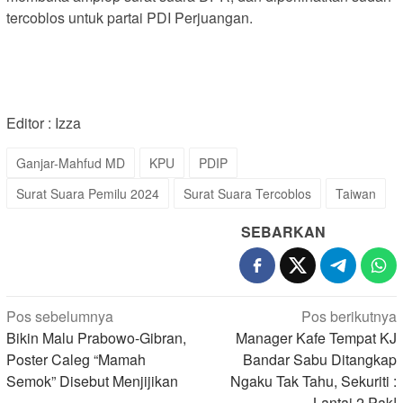
tercoblos untuk partai PDI Perjuangan.
Editor : Izza
Ganjar-Mahfud MD
KPU
PDIP
Surat Suara Pemilu 2024
Surat Suara Tercoblos
Taiwan
SEBARKAN
Navigasi
Pos sebelumnya
Pos berikutnya
pos
Bikin Malu Prabowo-Gibran,
Manager Kafe Tempat KJ
Poster Caleg “Mamah
Bandar Sabu Ditangkap
Semok” Disebut Menjijikan
Ngaku Tak Tahu, Sekuriti :
Lantai 2 Pak!