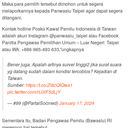
Maka para pemilih tersebut dimohon untuk segera
melaporkannya kepada Panwaslu Taipei agar dapat segera
ditangani,
Kontak hotline Posko Kawal Pemilu Indonesia di Taiwan
adalah akun Instagram @panwaslu_taipei atau Facebook
Panitia Pengawas Pemilihan Umum – Luar Negeri: Taipei
atau WA: +886-965-493-633,”ungkapnya
Bener juga. Apalah artinya survei tinggi2 jika surat suara
yg datang sudah dalam kondisi tercoblos? Kejadian di
Taiwan.
Sumber:
https://t.co/Zl8cQtQwa1
pic.twitter.com/rU3iF5dLjY
— #99 (@PartaiSocmed)
January 17, 2024
Sementara itu, Badan Pengawas Pemilu (Bawaslu) RI
merespon hal tersebut.