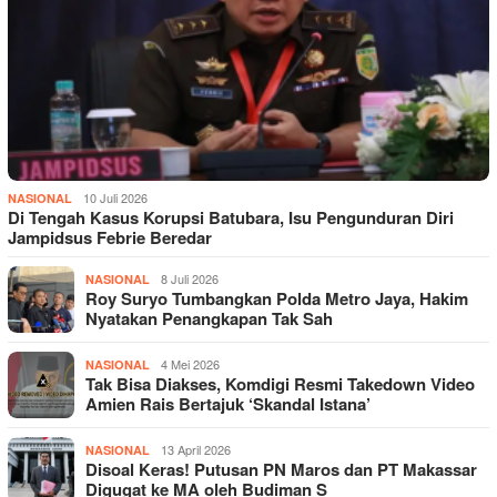
10 Juli 2026
NASIONAL
Di Tengah Kasus Korupsi Batubara, Isu Pengunduran Diri
Jampidsus Febrie Beredar
8 Juli 2026
NASIONAL
Roy Suryo Tumbangkan Polda Metro Jaya, Hakim
Nyatakan Penangkapan Tak Sah
4 Mei 2026
NASIONAL
Tak Bisa Diakses, Komdigi Resmi Takedown Video
Amien Rais Bertajuk ‘Skandal Istana’
13 April 2026
NASIONAL
Disoal Keras! Putusan PN Maros dan PT Makassar
Digugat ke MA oleh Budiman S