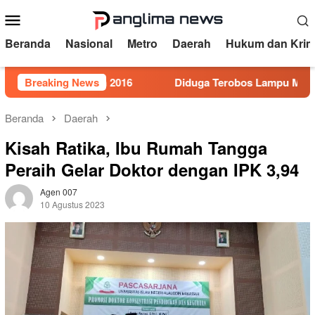
Loncat
Menu
ke
Mobile
konten
Beranda
Nasional
Metro
Daerah
Hukum dan Krim
or 5 Tahun 2016
Breaking News
Diduga Terobos Lampu Merah, Perwira 
Beranda
Daerah
Kisah Ratika, Ibu Rumah Tangga
Peraih Gelar Doktor dengan IPK 3,94
Agen 007
10 Agustus 2023