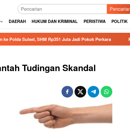
Pencaria
DAERAH
HUKUM DAN KRIMINAL
PERISTIWA
POLITIK
l, SHM Rp351 Juta Jadi Pokok Perkara
Relawan MBG Di
ntah Tudingan Skandal