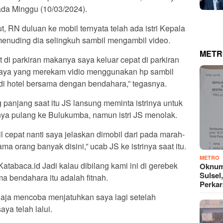
da Minggu (10/03/2024).
, RN duluan ke mobil ternyata telah ada istri Kepala
menuding dia selingkuh sambil mengambil video.
METR
ut di parkiran makanya saya keluar cepat di parkiran
i saya yang merekam vidio menggunakan hp sambil
 di hotel bersama dengan bendahara,” tegasnya.
 panjang saat itu JS lansung meminta istrinya untuk
inya pulang ke Bulukumba, namun istri JS menolak.
il cepat nanti saya jelaskan dimobil dari pada marah-
ama orang banyak disini,” ucab JS ke istrinya saat itu.
METRO
Katabaca.id Jadi kalau dibilang kami ini di gerebek
Oknum
Sulsel
ma bendahara itu adalah fitnah.
Perkar
aja mencoba menjatuhkan saya lagi setelah
ya telah lalui.