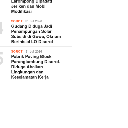
Larompong Dipadati
Jeriken dan Mobil
Modifikasi
4
31 Juli 2026
SOROT
Gudang Diduga Jadi
Penampungan Solar
Subsidi di Gowa, Oknum
Berinisial LO Disorot
5
31 Juli 2026
SOROT
Pabrik Paving Block
Parangtambung Disorot,
Diduga Abaikan
Lingkungan dan
Keselamatan Kerja