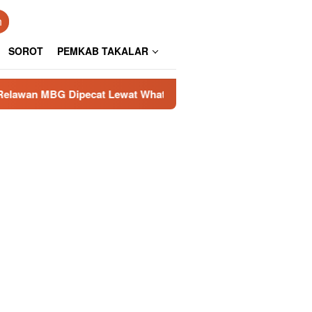
n
SOROT
PEMKAB TAKALAR
pecat Lewat WhatsApp, Janji Kanwil KPPG Sulsel Masih Meng