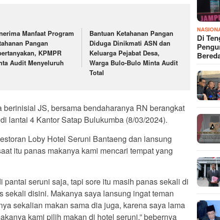
NASION
nerima Manfaat Program
Bantuan Ketahanan Pangan
Di Ten
tahanan Pangan
Diduga Dinikmati ASN dan
Pengun
pertanyakan, KPMPR
Keluarga Pejabat Desa,
Bered
nta Audit Menyeluruh
Warga Bulo-Bulo Minta Audit
Total
a berinisial JS, bersama bendaharanya RN berangkat
di lantai 4 Kantor Satap Bulukumba (8/03/2024).
i Restoran Loby Hotel Seruni Bantaeng dan lansung
aat itu panas makanya kami mencari tempat yang
antai seruni saja, tapi sore itu masih panas sekali di
s sekali disini. Makanya saya lansung ingat teman
iatnya sekalian makan sama dia juga, karena saya lama
kanya kami pilih makan di hotel seruni,” bebernya