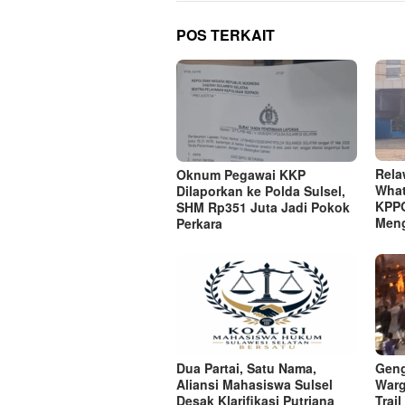
POS TERKAIT
Rela
Oknum Pegawai KKP
What
Dilaporkan ke Polda Sulsel,
KPPG
SHM Rp351 Juta Jadi Pokok
Men
Perkara
Dua Partai, Satu Nama,
Geng
Aliansi Mahasiswa Sulsel
Warg
Desak Klarifikasi Putriana
Trai