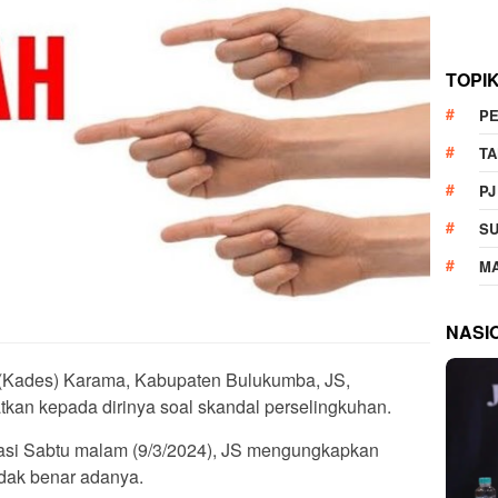
TOPI
P
T
PJ
S
M
NASI
(Kades) Karama, Kabupaten Bulukumba, JS,
kan kepada dirinya soal skandal perselingkuhan.
asi Sabtu malam (9/3/2024), JS mengungkapkan
idak benar adanya.