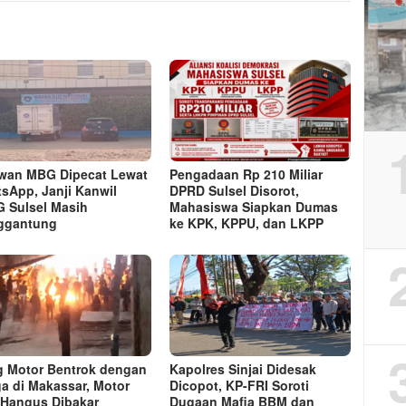
wan MBG Dipecat Lewat
Pengadaan Rp 210 Miliar
sApp, Janji Kanwil
DPRD Sulsel Disorot,
 Sulsel Masih
Mahasiswa Siapkan Dumas
ggantung
ke KPK, KPPU, dan LKPP
 Motor Bentrok dengan
Kapolres Sinjai Didesak
a di Makassar, Motor
Dicopot, KP-FRI Soroti
l Hangus Dibakar
Dugaan Mafia BBM dan