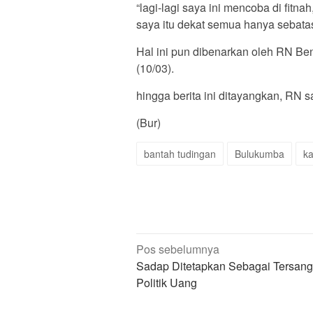
“lagi-lagi saya ini mencoba di fit
saya itu dekat semua hanya sebatas 
Hal ini pun dibenarkan oleh RN Be
(10/03).
hingga berita ini ditayangkan, RN 
(Bur)
bantah tudingan
Bulukumba
k
Navigasi
Pos sebelumnya
pos
Sadap Ditetapkan Sebagai Tersan
Politik Uang