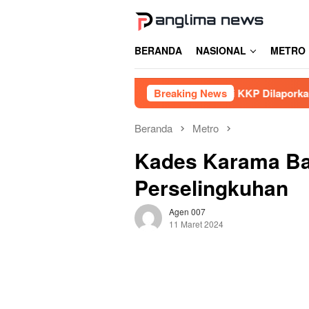
Loncat
ke
konten
BERANDA
NASIONAL
METRO
Makassar
Oknum Pegawai KKP Dilaporkan ke Polda Sulse
Breaking News
Beranda
Metro
Kades Karama Ba
Perselingkuhan
Agen 007
11 Maret 2024