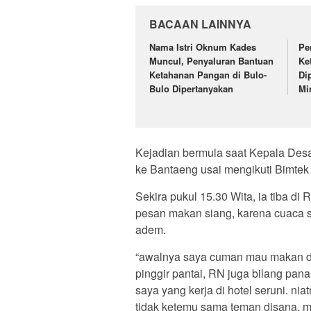
BACAAN LAINNYA
Nama Istri Oknum Kades
Pe
Muncul, Penyaluran Bantuan
Ke
Ketahanan Pangan di Bulo-
Di
Bulo Dipertanyakan
Mi
Kejadian bermula saat Kepala Des
ke Bantaeng usai mengikuti Bimtek 
Sekira pukul 15.30 Wita, ia tiba d
pesan makan siang, karena cuaca s
adem.
“awalnya saya cuman mau makan di p
pinggir pantai, RN juga bilang pana
saya yang kerja di hotel seruni. n
tidak ketemu sama teman disana, ma