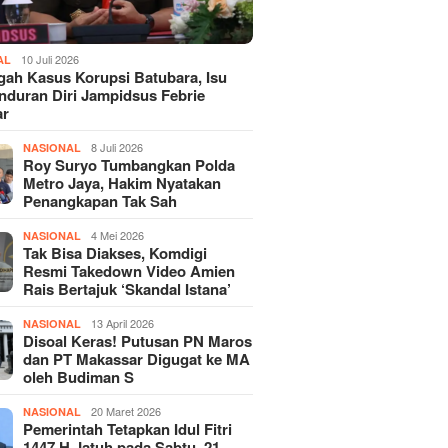
10 Juli 2026
AL
gah Kasus Korupsi Batubara, Isu
duran Diri Jampidsus Febrie
ar
8 Juli 2026
NASIONAL
Roy Suryo Tumbangkan Polda
Metro Jaya, Hakim Nyatakan
Penangkapan Tak Sah
4 Mei 2026
NASIONAL
Tak Bisa Diakses, Komdigi
Resmi Takedown Video Amien
Rais Bertajuk ‘Skandal Istana’
13 April 2026
NASIONAL
Disoal Keras! Putusan PN Maros
dan PT Makassar Digugat ke MA
oleh Budiman S
20 Maret 2026
NASIONAL
Pemerintah Tetapkan Idul Fitri
1447 H Jatuh pada Sabtu, 21