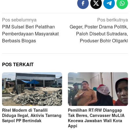
Navigasi
Pos sebelumnya
Pos berikutnya
pos
PIM Sulsel Beri Pelatihan
Geger, Poster Drama Politik,
Pemberdayaan Masyarakat
Paloh Disebut Sutradara,
Berbasis Biogas
Produser Bohir Oligarki
POS TERKAIT
Ritel Modern di Tanalili
Pemilihan RT/RW Dianggap
Diduga Ilegal, Aktivis Tantang
Tak Beres, Canvasser MuLIA
Satpol PP Bertindak
Kecewa Jawaban Wali Kota
Appi