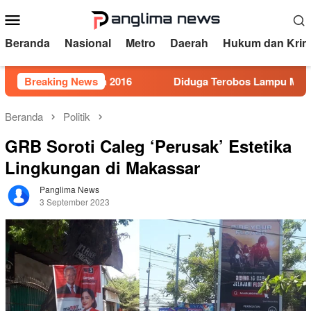
Loncat
Menu
ke
Mobile
konten
Beranda
Nasional
Metro
Daerah
Hukum dan Krim
omor 5 Tahun 2016
Breaking News
Diduga Terobos Lampu Merah, Perwir
Beranda
Politik
GRB Soroti Caleg ‘Perusak’ Estetika
Lingkungan di Makassar
Panglima News
3 September 2023