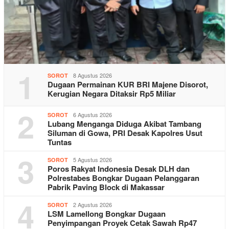
1
8 Agustus 2026
SOROT
Dugaan Permainan KUR BRI Majene Disorot,
Kerugian Negara Ditaksir Rp5 Miliar
2
6 Agustus 2026
SOROT
Lubang Menganga Diduga Akibat Tambang
Siluman di Gowa, PRI Desak Kapolres Usut
Tuntas
3
5 Agustus 2026
SOROT
Poros Rakyat Indonesia Desak DLH dan
Polrestabes Bongkar Dugaan Pelanggaran
Pabrik Paving Block di Makassar
4
2 Agustus 2026
SOROT
LSM Lamellong Bongkar Dugaan
Penyimpangan Proyek Cetak Sawah Rp47