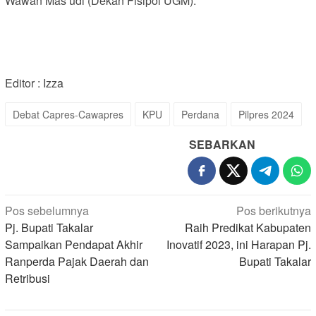
Wawan Mas’udi (Dekan Fisipol UGM).
Editor : Izza
Debat Capres-Cawapres
KPU
Perdana
Pilpres 2024
SEBARKAN
Navigasi
Pos sebelumnya
Pos berikutnya
pos
Pj. Bupati Takalar
Raih Predikat Kabupaten
Sampaikan Pendapat Akhir
Inovatif 2023, ini Harapan Pj.
Ranperda Pajak Daerah dan
Bupati Takalar
Retribusi