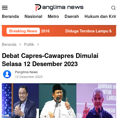
Loncat
Menu
ke
Mobile
konten
Beranda
Nasional
Metro
Daerah
Hukum dan Krim
r 5 Tahun 2016
Breaking News
Diduga Terobos Lampu Merah, Perwira P
Beranda
Politik
Debat Capres-Cawapres Dimulai
Selasa 12 Desember 2023
Panglima News
12 Desember 2023