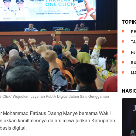
TOPI
P
T
PJ
S
M
NASI
One Click” Wujudkan Layanan Publik Digital dalam Satu Genggaman
ar Mohammad Firdaus Daeng Manye bersama Wakil
nunjukkan komitmennya dalam mewujudkan Kabupaten
asis digital.