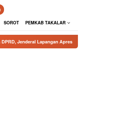
n
SOROT
PEMKAB TAKALAR
 Lapangan Apresiasi Pengamanan Polresta Gowa
Poros 