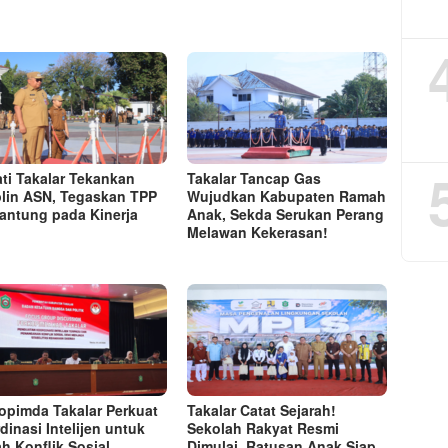
ti Takalar Tekankan
Takalar Tancap Gas
plin ASN, Tegaskan TPP
Wujudkan Kabupaten Ramah
antung pada Kinerja
Anak, Sekda Serukan Perang
Melawan Kekerasan!
opimda Takalar Perkuat
Takalar Catat Sejarah!
dinasi Intelijen untuk
Sekolah Rakyat Resmi
h Konflik Sosial
Dimulai, Ratusan Anak Siap