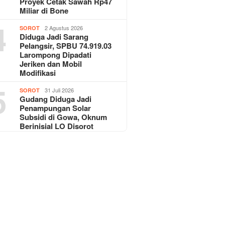
Proyek Cetak Sawah Rp47
Miliar di Bone
4
2 Agustus 2026
SOROT
Diduga Jadi Sarang
Pelangsir, SPBU 74.919.03
Larompong Dipadati
Jeriken dan Mobil
Modifikasi
5
31 Juli 2026
SOROT
Gudang Diduga Jadi
Penampungan Solar
Subsidi di Gowa, Oknum
Berinisial LO Disorot