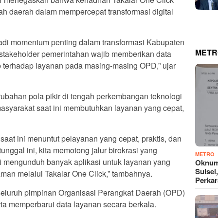
h daerah dalam mempercepat transformasi digital
jadi momentum penting dalam transformasi Kabupaten
METR
h stakeholder pemerintahan wajib memberikan data
b terhadap layanan pada masing-masing OPD,” ujar
ubahan pola pikir di tengah perkembangan teknologi
asyarakat saat ini membutuhkan layanan yang cepat,
aat ini menuntut pelayanan yang cepat, praktis, dan
m tunggal ini, kita memotong jalur birokrasi yang
METRO
agi mengunduh banyak aplikasi untuk layanan yang
Oknum
Sulsel
an melalui Takalar One Click,” tambahnya.
Perkar
 seluruh pimpinan Organisasi Perangkat Daerah (OPD)
a memperbarui data layanan secara berkala.