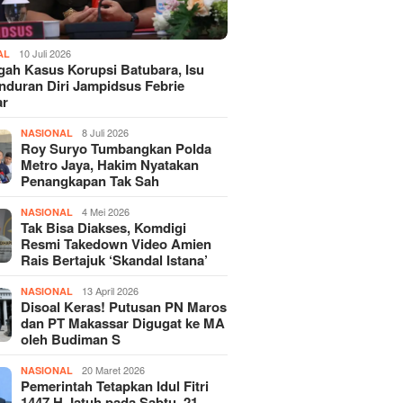
10 Juli 2026
AL
gah Kasus Korupsi Batubara, Isu
duran Diri Jampidsus Febrie
ar
8 Juli 2026
NASIONAL
Roy Suryo Tumbangkan Polda
Metro Jaya, Hakim Nyatakan
Penangkapan Tak Sah
4 Mei 2026
NASIONAL
Tak Bisa Diakses, Komdigi
Resmi Takedown Video Amien
Rais Bertajuk ‘Skandal Istana’
13 April 2026
NASIONAL
Disoal Keras! Putusan PN Maros
dan PT Makassar Digugat ke MA
oleh Budiman S
20 Maret 2026
NASIONAL
Pemerintah Tetapkan Idul Fitri
1447 H Jatuh pada Sabtu, 21