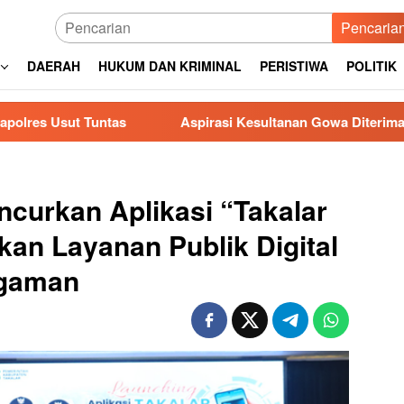
Pencaria
DAERAH
HUKUM DAN KRIMINAL
PERISTIWA
POLITIK
tas
Aspirasi Kesultanan Gowa Diterima DPRD, Jenderal
ncurkan Aplikasi “Takalar
kan Layanan Publik Digital
ggaman