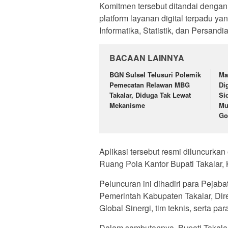
Komitmen tersebut ditandai dengan
platform layanan digital terpadu ya
Informatika, Statistik, dan Persand
BACAAN LAINNYA
BGN Sulsel Telusuri Polemik
Ma
Pemecatan Relawan MBG
Di
Takalar, Diduga Tak Lewat
Si
Mekanisme
Mu
Go
Aplikasi tersebut resmi diluncurka
Ruang Pola Kantor Bupati Takalar, 
Peluncuran ini dihadiri para Pejaba
Pemerintah Kabupaten Takalar, Dire
Global Sinergi, tim teknis, serta p
Dalam sambutannya, Bupati Takala