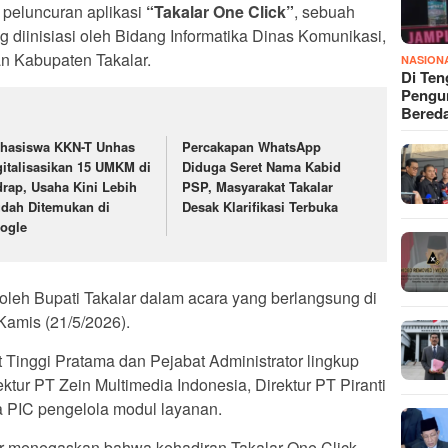
 peluncuran aplikasi
“Takalar One Click”
, sebuah
ng diinisiasi oleh Bidang Informatika Dinas Komunikasi,
ian Kabupaten Takalar.
NASION
Di Ten
Pengun
Bered
hasiswa KKN-T Unhas
Percakapan WhatsApp
gitalisasikan 15 UMKM di
Diduga Seret Nama Kabid
drap, Usaha Kini Lebih
PSP, Masyarakat Takalar
dah Ditemukan di
Desak Klarifikasi Terbuka
ogle
n oleh Bupati Takalar dalam acara yang berlangsung di
Kamis (21/5/2026).
t Tinggi Pratama dan Pejabat Administrator lingkup
ktur PT Zein Multimedia Indonesia, Direktur PT Piranti
ara PIC pengelola modul layanan.
r menegaskan bahwa kehadiran Takalar One Click