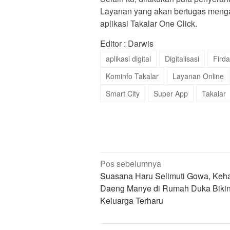
Layanan yang akan bertugas meng
aplikasi Takalar One Click.
Editor : Darwis
aplikasi digital
Digitalisasi
Fird
Kominfo Takalar
Layanan Online
Smart City
Super App
Takalar
Navigasi
Pos sebelumnya
pos
Suasana Haru Selimuti Gowa, Keh
Daeng Manye di Rumah Duka Biki
Keluarga Terharu