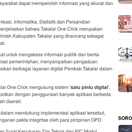
masyarakat dapat memperoleh informasi yang akurat dan
kasi, Informatika, Statistik dan Persandian
 menjelaskan bahwa Takalar One Click merupakan
erintah Kabupaten Takalar yang dirancang sebagai
al.
at untuk mengakses informasi publik dan berita
trasi pemerintahan, menyampaikan pengaduan
asikan berbagai layanan digital Pemkab Takalar dalam
alar One Click mengusung sistem
‘satu pintu digital’
,
repotkan dengan penggunaan banyak aplikasi berbeda
ah daerah.
dalam mendukung implementasi aplikasi tersebut,
SORO
nganan pakta integritas oleh para pimpinan OPD.
ahan Surat Keputusan Tim Teknis dan PIC Modul