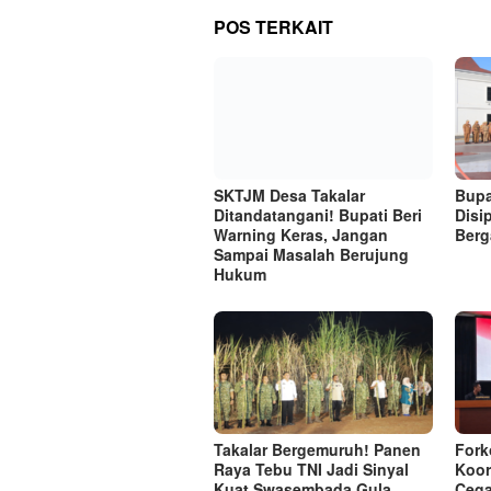
POS TERKAIT
SKTJM Desa Takalar
Bupa
Ditandatangani! Bupati Beri
Disi
Warning Keras, Jangan
Berg
Sampai Masalah Berujung
Hukum
Takalar Bergemuruh! Panen
Fork
Raya Tebu TNI Jadi Sinyal
Koor
Kuat Swasembada Gula
Cega