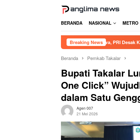
Loncat
ke
konten
BERANDA
NASIONAL
METRO
ibat Tambang Siluman di Gowa, PRI Desak Kapolres Usut Tun
Breaking News
Beranda
Pemkab Takalar
Bupati Takalar Lu
One Click” Wujud
dalam Satu Gen
Agen 007
21 Mei 2026