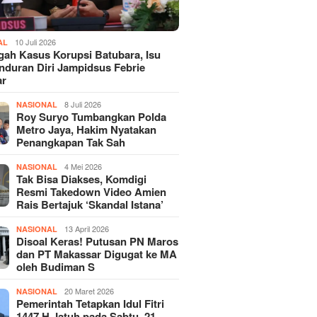
10 Juli 2026
AL
gah Kasus Korupsi Batubara, Isu
duran Diri Jampidsus Febrie
ar
8 Juli 2026
NASIONAL
Roy Suryo Tumbangkan Polda
Metro Jaya, Hakim Nyatakan
Penangkapan Tak Sah
4 Mei 2026
NASIONAL
Tak Bisa Diakses, Komdigi
Resmi Takedown Video Amien
Rais Bertajuk ‘Skandal Istana’
13 April 2026
NASIONAL
Disoal Keras! Putusan PN Maros
dan PT Makassar Digugat ke MA
oleh Budiman S
20 Maret 2026
NASIONAL
Pemerintah Tetapkan Idul Fitri
1447 H Jatuh pada Sabtu, 21