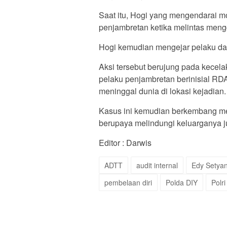
Saat itu, Hogi yang mengendarai mob
penjambretan ketika melintas men
Hogi kemudian mengejar pelaku d
Aksi tersebut berujung pada kecel
pelaku penjambretan berinisial RD
meninggal dunia di lokasi kejadian.
Kasus ini kemudian berkembang men
berupaya melindungi keluarganya ju
Editor : Darwis
ADTT
audit internal
Edy Setyan
pembelaan diri
Polda DIY
Polri