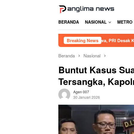
Loncat
ke
konten
BERANDA
NASIONAL
METRO
a Akibat Tambang Siluman di Gowa, PRI Desak Kapolres Usut 
Breaking News
Beranda
Nasional
Buntut Kasus Sua
Tersangka, Kapol
Agen 007
30 Januari 2026