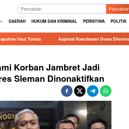
Pencaria
DAERAH
HUKUM DAN KRIMINAL
PERISTIWA
POLITIK
Tuntas
Aspirasi Kesultanan Gowa Diterima DPRD, Jende
mi Korban Jambret Jadi
res Sleman Dinonaktifkan