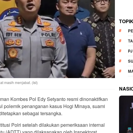
TOPI
P
T
PJ
S
M
t masih menjabat. (Ist)
NASI
eman Kombes Pol Edy Setyanto resmi dinonaktifkan
ul polemik penanganan kasus Hogi Minaya, suami
itetapkan sebagai tersangka.
titusi Polri setelah dilakukan pemeriksaan internal
tu (ADTT) yang dilaksanakan oleh Inspektorat