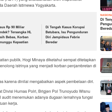
a Daerah Istimewa Yogyakarta.
NASION
Di Ten
Pengun
sus Rp 90 Miliar
Di Tengah Kasus Korupsi
Bered
ndek? Tersangka HL
Batubara, Isu Pengunduran
sih Bebas, Korban
Diri Jampidsus Febrie
nunggu Kepastian
Beredar
tian publik. Hogi Minaya diketahui sempat ditetapkan
enolong istrinya yang menjadi korban penjambretan di
uas karena dinilai mengabaikan aspek pembelaan diri.
 Divisi Humas Polri, Brigjen Pol Trunoyudo Wisnu
l audit menemukan adanya dugaan lemahnya fungsi
uan kerja.