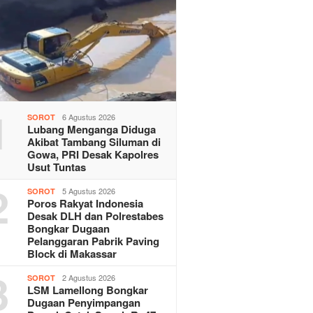
1
6 Agustus 2026
SOROT
Lubang Menganga Diduga
Akibat Tambang Siluman di
Gowa, PRI Desak Kapolres
Usut Tuntas
2
5 Agustus 2026
SOROT
Poros Rakyat Indonesia
Desak DLH dan Polrestabes
Bongkar Dugaan
Pelanggaran Pabrik Paving
Block di Makassar
3
2 Agustus 2026
SOROT
LSM Lamellong Bongkar
Dugaan Penyimpangan