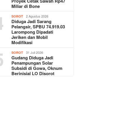
Proyek Cetak Sawah Rp47
Miliar di Bone
4
2 Agustus 2026
SOROT
Diduga Jadi Sarang
Pelangsir, SPBU 74.919.03
Larompong Dipadati
Jeriken dan Mobil
Modifikasi
5
31 Juli 2026
SOROT
Gudang Diduga Jadi
Penampungan Solar
Subsidi di Gowa, Oknum
Berinisial LO Disorot