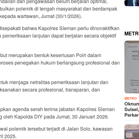
dalian dan pengawasan belum berjalan optimal,
bulkan polemik di tengah masyarakat dan berdampak
do kepada wartawan, Jumat (30/1/2026).
disepakati bahwa Kapolres Sleman perlu dinonaktifkan
METR
pemeriksaan lanjutan dapat berjalan secara objektif
ebut merupakan bentuk keseriusan Polri dalam
 proses penegakan hukum berlangsung profesional dan
tuk menjaga netralitas pemeriksaan lanjutan dan
anakan secara profesional, transparan, dan
METRO
Oknum
yiapkan agenda serah terima jabatan Kapolres Sleman
Sulsel
Perkar
g oleh Kapolda DIY pada Jumat, 30 Januari 2026.
wal polemik tersebut terjadi di Jalan Solo, kawasan
il 2025.