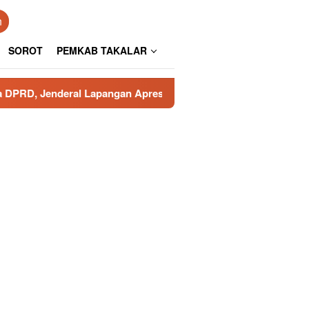
n
SOROT
PEMKAB TAKALAR
ral Lapangan Apresiasi Pengamanan Polresta Gowa
Por