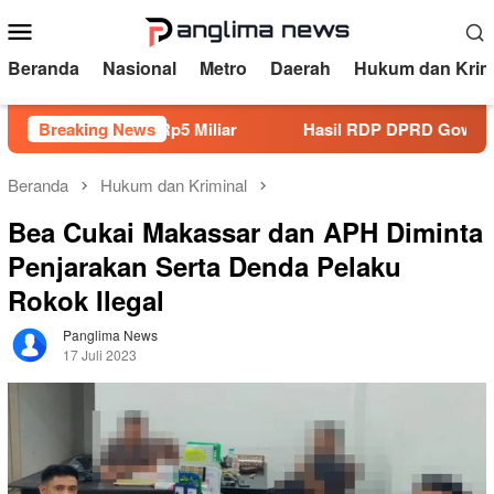
Loncat
Menu
ke
Mobile
konten
Beranda
Nasional
Metro
Daerah
Hukum dan Krim
Ditaksir Rp5 Miliar
Breaking News
Hasil RDP DPRD Gowa Mengarah k
Beranda
Hukum dan Kriminal
Bea Cukai Makassar dan APH Diminta
Penjarakan Serta Denda Pelaku
Rokok Ilegal
Panglima News
17 Juli 2023