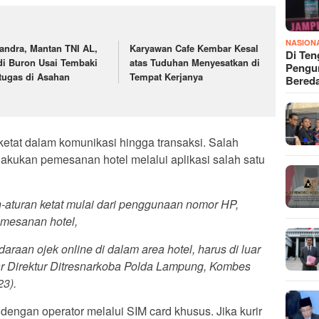
NASION
andra, Mantan TNI AL,
Karyawan Cafe Kembar Kesal
Di Ten
di Buron Usai Tembaki
atas Tuduhan Menyesatkan di
Pengun
tugas di Asahan
Tempat Kerjanya
Bered
etat dalam komunikasi hingga transaksi. Salah
lakukan pemesanan hotel melalui aplikasi salah satu
an-aturan ketat mulai dari penggunaan nomor HP,
pemesanan hotel,
daraan ojek online di dalam area hotel, harus di luar
jar Direktur Ditresnarkoba Polda Lampung, Kombes
23).
i dengan operator melalui SIM card khusus. Jika kurir