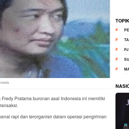
TOPI
P
T
PJ
S
M
onesia
NASI
Fredy Pratama buronan asal Indonesia ini memiliki
ransaksi.
enal rapi dan terorganisir dalam operasi pengiriman