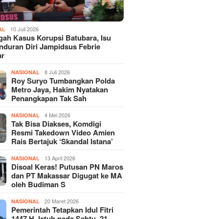
10 Juli 2026
AL
gah Kasus Korupsi Batubara, Isu
duran Diri Jampidsus Febrie
ar
8 Juli 2026
NASIONAL
Roy Suryo Tumbangkan Polda
Metro Jaya, Hakim Nyatakan
Penangkapan Tak Sah
4 Mei 2026
NASIONAL
Tak Bisa Diakses, Komdigi
Resmi Takedown Video Amien
Rais Bertajuk ‘Skandal Istana’
13 April 2026
NASIONAL
Disoal Keras! Putusan PN Maros
dan PT Makassar Digugat ke MA
oleh Budiman S
20 Maret 2026
NASIONAL
Pemerintah Tetapkan Idul Fitri
1447 H Jatuh pada Sabtu, 21