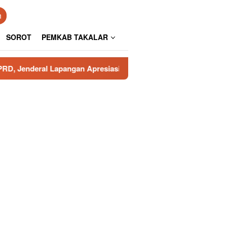
n
SOROT
PEMKAB TAKALAR
ngan Apresiasi Pengamanan Polresta Gowa
Poros Rakya