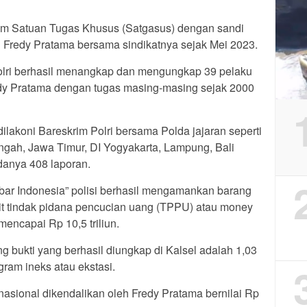
Tim Satuan Tugas Khusus (Satgasus) dengan sandi
 Fredy Pratama bersama sindikatnya sejak Mei 2023.
olri berhasil menangkap dan mengungkap 39 pelaku
edy Pratama dengan tugas masing-masing sejak 2000
ilakoni Bareskrim Polri bersama Polda jajaran seperti
ngah, Jawa Timur, DI Yogyakarta, Lampung, Bali
danya 408 laporan.
obar Indonesia” polisi berhasil mengamankan barang
ait tindak pidana pencucian uang (TPPU) atau money
mencapai Rp 10,5 triliun.
g bukti yang berhasil diungkap di Kalsel adalah 1,03
gram ineks atau ekstasi.
ernasional dikendalikan oleh Fredy Pratama bernilai Rp