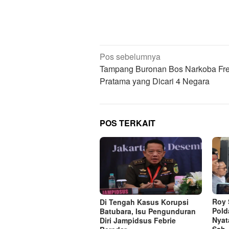
Navigasi
Pos sebelumnya
pos
Tampang Buronan Bos Narkoba Fr
Pratama yang Dicari 4 Negara
POS TERKAIT
Roy 
Di Tengah Kasus Korupsi
Pold
Batubara, Isu Pengunduran
Nyat
Diri Jampidsus Febrie
Sah