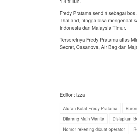
1,4 triliun.
Fredy Pratama sendiri sebagai bos
Thailand, hingga bisa mengendalika
Indonesia dan Malaysia Timur.
Terseretnya Fredy Pratama alias M
Secret, Casanova, Air Bag dan Ma
Editor : Izza
Aturan Ketat Fredy Pratama
Buro
Dilarang Main Wanita
Disiapkan id
Nomor rekening dibuat operator
R