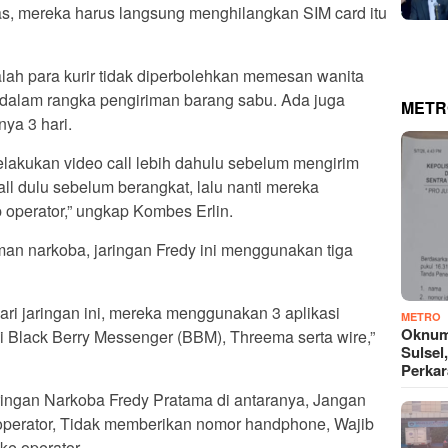
s, mereka harus langsung menghilangkan SIM card itu
lah para kurir tidak diperbolehkan memesan wanita
l dalam rangka pengiriman barang sabu. Ada juga
METR
ya 3 hari.
melakukan video call lebih dahulu sebelum mengirim
all dulu sebelum berangkat, lalu nanti mereka
 operator,” ungkap Kombes Erlin.
man narkoba, jaringan Fredy ini menggunakan tiga
dari jaringan ini, mereka menggunakan 3 aplikasi
METRO
Oknum
 Black Berry Messenger (BBM), Threema serta wire,”
Sulsel
Perkar
ngan Narkoba Fredy Pratama di antaranya, Jangan
operator, Tidak memberikan nomor handphone, Wajib
e operator.