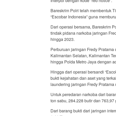
Interpol dengan kode “red notice”.
Bareskrim Polri telah membentuk 
“Escobar Indonesia” guna memburu
Dari operasi bersama, Bareskrim P
tindak pidana narkoba jaringan Fr
hingga 2023.
Perburuan jaringan Fredy Pratama d
Kalimantan Selatan, Kalimantan Te
hingga Polda Metro Jaya dengan a
Hingga dari operasi bersandi “Esc
bukti kejahatan dan aset yang terk
laundering jaringan Fredy Pratama 
Untuk peredaran narkoba dari baran
ton sabu, 284.228 butir dan 763,97 
Dari barang bukti dari jaringan int