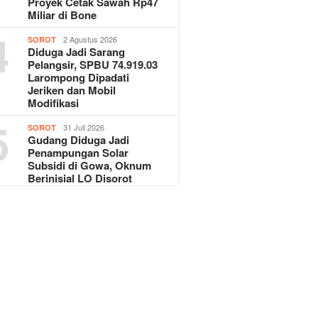
Proyek Cetak Sawah Rp47
Miliar di Bone
4
2 Agustus 2026
SOROT
Diduga Jadi Sarang
Pelangsir, SPBU 74.919.03
Larompong Dipadati
Jeriken dan Mobil
Modifikasi
5
31 Juli 2026
SOROT
Gudang Diduga Jadi
Penampungan Solar
Subsidi di Gowa, Oknum
Berinisial LO Disorot