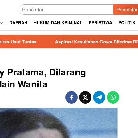
Pencaria
DAERAH
HUKUM DAN KRIMINAL
PERISTIWA
POLITIK
Aspirasi Kesultanan Gowa Diterima DPRD, Jenderal Lapa
y Pratama, Dilarang
ain Wanita