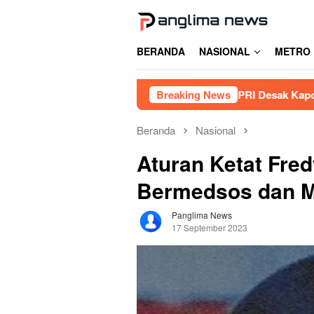
Loncat
ke
konten
BERANDA
NASIONAL
METRO
Tambang Siluman di Gowa, PRI Desak Kapolres Usut Tuntas
Breaking News
Beranda
Nasional
Aturan Ketat Fred
Bermedsos dan M
Panglima News
17 September 2023