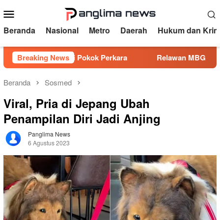
Loncat
Menu
ke
Mobile
konten
Beranda
Nasional
Metro
Daerah
Hukum dan Krim
1 Juta Jadi Pokok Perkara
Breaking News
Relawan MBG Dipecat Lewat
Beranda
Sosmed
Viral, Pria di Jepang Ubah
Penampilan Diri Jadi Anjing
Panglima News
6 Agustus 2023