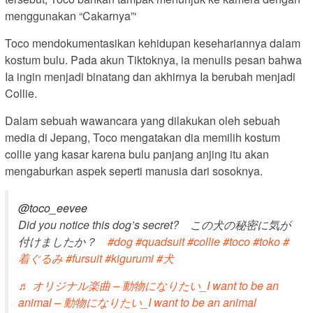
menggunakan “Cakarnya”‘
Toco mendokumentasikan kehidupan kesehariannya dalam
kostum bulu. Pada akun Tiktoknya, ia menulis pesan bahwa
Ia ingin menjadi binatang dan akhirnya Ia berubah menjadi
Collie.
Dalam sebuah wawancara yang dilakukan oleh sebuah
media di Jepang, Toco mengatakan dia memilih kostum
collie yang kasar karena bulu panjang anjing itu akan
mengaburkan aspek seperti manusia dari sosoknya.
@toco_eevee
Did you notice this dog’s secret? この犬の秘密に気が
付けましたか？
#dog
#quadsuit
#collie
#toco
#toko
#
着ぐるみ
#fursuit
#kigurumi
#犬
♬ オリジナル楽曲 – 動物になりたい_I want to be an
animal – 動物になりたい_I want to be an animal