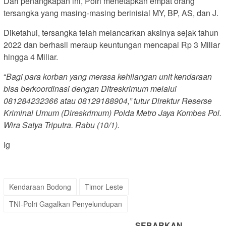
Dari penangkapan ini, Polri menetapkan empat orang
tersangka yang masing-masing berinisial MY, BP, AS, dan J.
Diketahui, tersangka telah melancarkan aksinya sejak tahun
2022 dan berhasil meraup keuntungan mencapai Rp 3 Miliar
hingga 4 Miliar.
“
Bagi para korban yang merasa kehilangan unit kendaraan
bisa berkoordinasi dengan Ditreskrimum melalui
081284232366 atau 08129188904,” tutur Direktur Reserse
Kriminal Umum (Direskrimum) Polda Metro Jaya Kombes Pol.
Wira Satya Triputra. Rabu (10/1).
Ig
Kendaraan Bodong
Timor Leste
TNI-Polri Gagalkan Penyelundupan
SEBARKAN