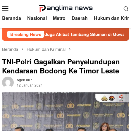
Loncat
Menu
ke
Mobile
konten
Beranda
Nasional
Metro
Daerah
Hukum dan Krim
nganga Diduga Akibat Tambang Siluman di Gowa, PRI Desak Ka
Breaking News
Beranda
Hukum dan Kriminal
TNI-Polri Gagalkan Penyelundupan
Kendaraan Bodong Ke Timor Leste
Agen 007
12 Januari 2024