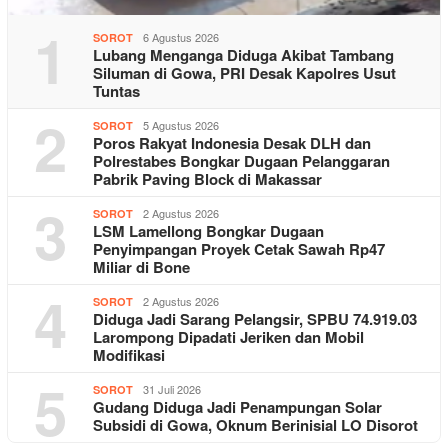
1
6 Agustus 2026
SOROT
Lubang Menganga Diduga Akibat Tambang
Siluman di Gowa, PRI Desak Kapolres Usut
Tuntas
2
5 Agustus 2026
SOROT
Poros Rakyat Indonesia Desak DLH dan
Polrestabes Bongkar Dugaan Pelanggaran
Pabrik Paving Block di Makassar
3
2 Agustus 2026
SOROT
LSM Lamellong Bongkar Dugaan
Penyimpangan Proyek Cetak Sawah Rp47
Miliar di Bone
4
2 Agustus 2026
SOROT
Diduga Jadi Sarang Pelangsir, SPBU 74.919.03
Larompong Dipadati Jeriken dan Mobil
Modifikasi
5
31 Juli 2026
SOROT
Gudang Diduga Jadi Penampungan Solar
Subsidi di Gowa, Oknum Berinisial LO Disorot