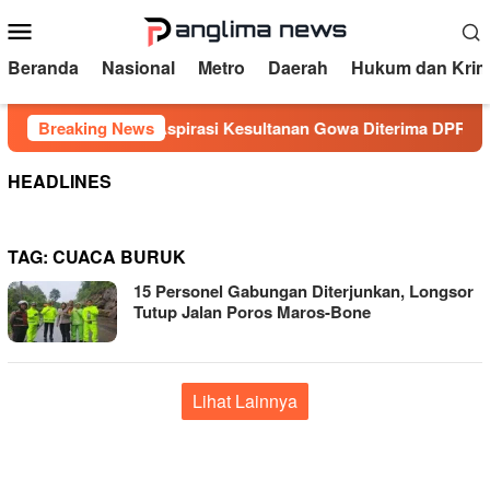
Loncat
Menu
ke
Mobile
konten
Beranda
Nasional
Metro
Daerah
Hukum dan Krim
untas
Breaking News
Aspirasi Kesultanan Gowa Diterima DPRD, Jende
HEADLINES
TAG:
CUACA BURUK
15 Personel Gabungan Diterjunkan, Longsor
Tutup Jalan Poros Maros-Bone
Lihat Lainnya