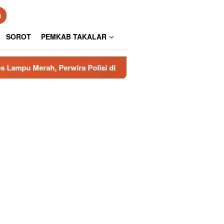
n
SOROT
PEMKAB TAKALAR
ah, Perwira Polisi di Bone Renggut Nyawa Balita
Polis