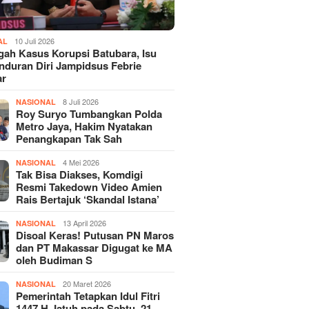
10 Juli 2026
AL
gah Kasus Korupsi Batubara, Isu
duran Diri Jampidsus Febrie
ar
8 Juli 2026
NASIONAL
Roy Suryo Tumbangkan Polda
Metro Jaya, Hakim Nyatakan
Penangkapan Tak Sah
4 Mei 2026
NASIONAL
Tak Bisa Diakses, Komdigi
Resmi Takedown Video Amien
Rais Bertajuk ‘Skandal Istana’
13 April 2026
NASIONAL
Disoal Keras! Putusan PN Maros
dan PT Makassar Digugat ke MA
oleh Budiman S
20 Maret 2026
NASIONAL
Pemerintah Tetapkan Idul Fitri
1447 H Jatuh pada Sabtu, 21