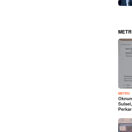
METR
METRO
Oknum
Sulsel
Perkar