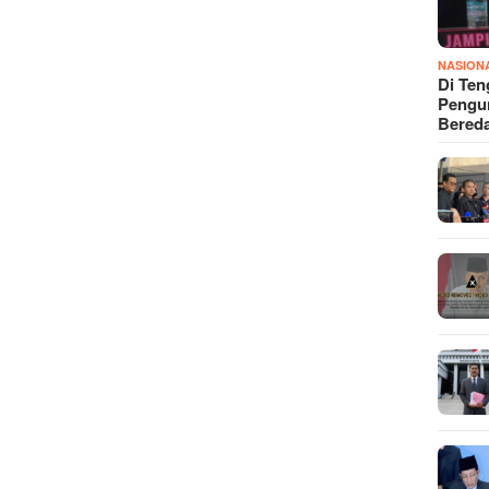
NASION
Di Ten
Pengun
Bered