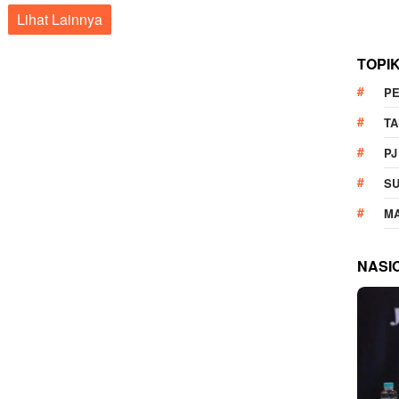
Lihat Lainnya
TOPI
P
T
PJ
S
M
NASI