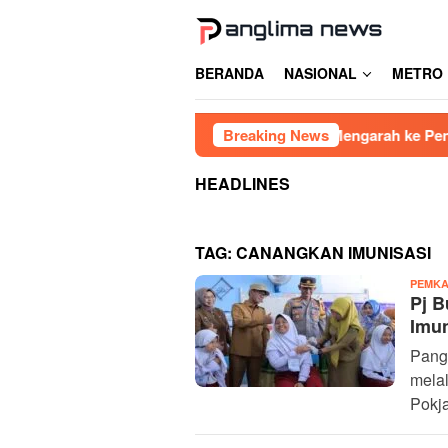
Loncat
ke
konten
BERANDA
NASIONAL
METRO
iar
Hasil RDP DPRD Gowa Mengarah ke Pencabutan Per
Breaking News
HEADLINES
TAG:
CANANGKAN IMUNISASI
PEMKA
Pj B
Imun
Pang
mela
Pokj