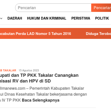
Pencaria
DAERAH
HUKUM DAN KRIMINAL
PERISTIWA
POLITIK
da LAD Nomor 5 Tahun 2016
Diduga Terobos Lampu Mer
Panglima
15 Agustus 2023
B TAKALAR
upati dan TP PKK Takalar Canangkan
News
isasi RV dan HPV di SD
limanews.com – Pemerintah Kabupaten Takalar
lui Dinas Kesehatan Takalar bekerjasama dengan
a IV TP PKK
Baca Selengkapnya