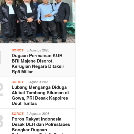
1
8 Agustus 2026
SOROT
Dugaan Permainan KUR
BRI Majene Disorot,
Kerugian Negara Ditaksir
Rp5 Miliar
2
6 Agustus 2026
SOROT
Lubang Menganga Diduga
Akibat Tambang Siluman di
Gowa, PRI Desak Kapolres
Usut Tuntas
3
5 Agustus 2026
SOROT
Poros Rakyat Indonesia
Desak DLH dan Polrestabes
Bongkar Dugaan